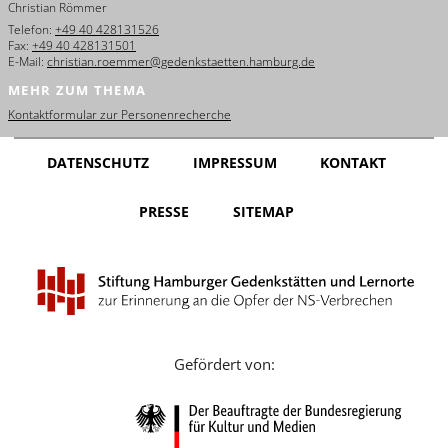
Christian Römmer
English
Telefon:
+49 40 428131526
Fax:
+49 40 428131501
Français
E-Mail:
christian.roemmer@gedenkstaetten.hamburg.de
MEHR ZUM THEMA
Dansk
Kontaktformular zur Personenrecherche
Español
DATENSCHUTZ
IMPRESSUM
KONTAKT
Italiano
PRESSE
SITEMAP
Nederlands
Polski
Português
Türkçe
Gefördert von:
Yкраїнський
Русский