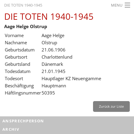
DIE TOTEN 1940-1945
MENU
DIE TOTEN 1940-1945
STARTSEITE
Aage Helge Olstrup
AKTUELLES
Vorname
Aage Helge
AUSSTELLUNGEN
Nachname
Olstrup
Geburtsdatum
21.06.1906
GESCHICHTE
Geburtsort
Charlottenlund
Geburtsland
Dänemark
BILDUNG
Todesdatum
21.01.1945
FORSCHUNG
Todesort
Hauptlager KZ Neuengamme
Beschäftigung
Hauptmann
SERVICE
Häftlingsnummer
50395
Zurück
Deutsch
Gebärdensprache
Leichte Sprache
Zurück zur Liste
Deutsch
ANSPRECHPERSON
Deutsch
ARCHIV