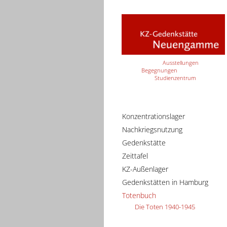
Ausstellungen
Begegnungen
Studienzentrum
Konzentrationslager
Nachkriegsnutzung
Gedenkstätte
Zeittafel
KZ-Außenlager
Gedenkstätten in Hamburg
Totenbuch
Die Toten 1940-1945