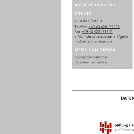
ANSPRECHPERSON
ARCHIV
Christian Römmer
Telefon:
+49 40 428131526
Fax:
+49 40 428131501
E-Mail:
christian.roemmer@gede
nkstaetten.hamburg.de
MEHR ZUM THEMA
Kontaktformular zur
Personenrecherche
DATE