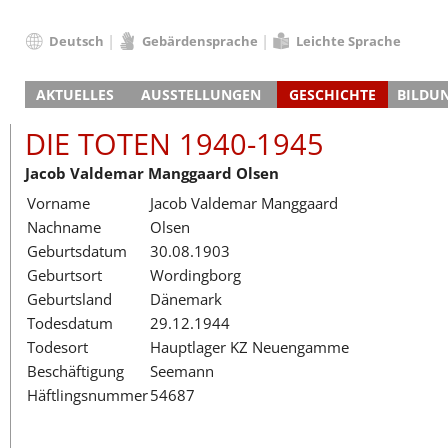
Deutsch
Gebärdensprache
Leichte Sprache
Deutsch
AKTUELLES
AUSSTELLUNGEN
GESCHICHTE
BILDU
English
Nachrichten
Hauptausstellung
Konzentrationslager
Führungen / Projek
Der An
Schüle
Français
DIE TOTEN 1940-1945
Veranstaltungskalender
Lager-SS
Wachturm
Nachkriegsnutzung
Projekttage
Berufsgruppenorie
Sterbe
Berufs
Dansk
Jacob Valdemar Manggaard Olsen
Klinkerwerk
Gedenkstätte
Längere Projekte
Kooperationen
Führungen
Die Hä
Erwac
Español
Vorname
Jacob Valdemar Manggaard
ehem. Walther-Werke
Zeittafel
Schulkooperatione
Studientage
Arbeit
Inklus
Italiano
Nachname
Olsen
Gefängnismauer
KZ-Außenlager
Vor- und Nachbere
Alltag
Außenl
Fortbi
Nederlands
Geburtsdatum
30.08.1903
Haus des Gedenkens
Gedenkstätten in Ham
Digitale Angebote
Lager-
Begeg
Polski
Geburtsort
Wordingborg
Sonderausstellungen
Totenbuch
Das E
Die To
Português
Geburtsland
Dänemark
Wanderausstellungen
Türkçe
Todesdatum
29.12.1944
Yкраїнський
Todesort
Hauptlager KZ Neuengamme
Beschäftigung
Seemann
Русский
Häftlingsnummer
54687
עברית
العربية