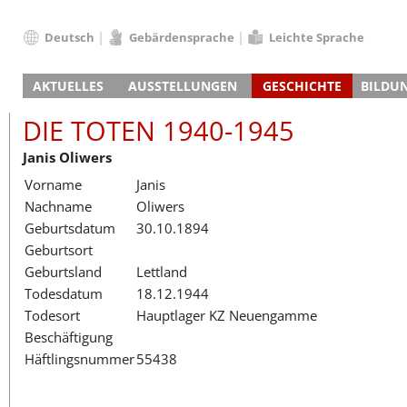
Deutsch
Gebärdensprache
Leichte Sprache
Deutsch
AKTUELLES
AUSSTELLUNGEN
GESCHICHTE
BILDU
English
Nachrichten
Hauptausstellung
Konzentrationslager
Führungen / Projek
Der An
Schüle
Français
DIE TOTEN 1940-1945
Veranstaltungskalender
Lager-SS
Wachturm
Nachkriegsnutzung
Projekttage
Berufsgruppenorie
Sterbe
Berufs
Dansk
Janis Oliwers
Klinkerwerk
Gedenkstätte
Längere Projekte
Kooperationen
Führungen
Die Hä
Erwac
Español
Vorname
Janis
ehem. Walther-Werke
Zeittafel
Schulkooperatione
Studientage
Arbeit
Inklus
Italiano
Nachname
Oliwers
Gefängnismauer
KZ-Außenlager
Vor- und Nachbere
Alltag
Außenl
Fortbi
Nederlands
Geburtsdatum
30.10.1894
Haus des Gedenkens
Gedenkstätten in Ham
Digitale Angebote
Lager-
Begeg
Polski
Geburtsort
Sonderausstellungen
Totenbuch
Das E
Die To
Português
Geburtsland
Lettland
Wanderausstellungen
Türkçe
Todesdatum
18.12.1944
Yкраїнський
Todesort
Hauptlager KZ Neuengamme
Beschäftigung
Русский
Häftlingsnummer
55438
עברית
العربية