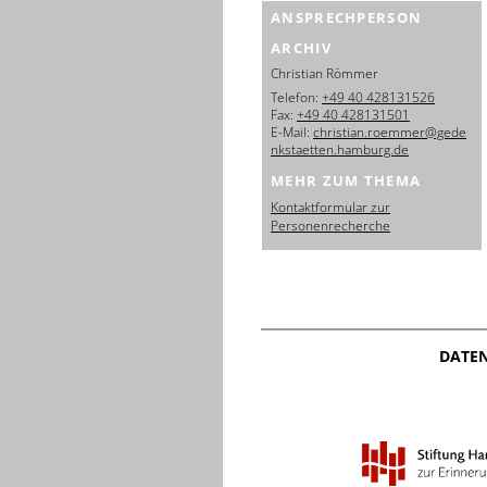
ANSPRECHPERSON
ARCHIV
Christian Römmer
Telefon:
+49 40 428131526
Fax:
+49 40 428131501
E-Mail:
christian.roemmer@gede
nkstaetten.hamburg.de
MEHR ZUM THEMA
Kontaktformular zur
Personenrecherche
DATE