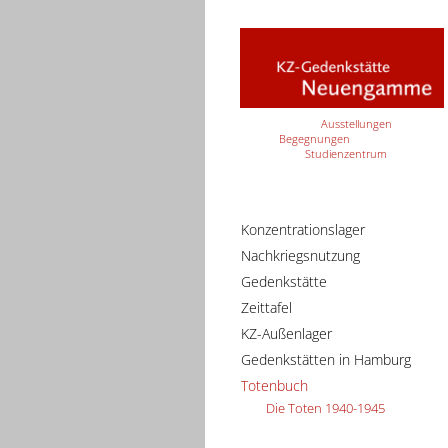
Ausstellungen
Begegnungen
Studienzentrum
Konzentrationslager
Nachkriegsnutzung
Gedenkstätte
Zeittafel
KZ-Außenlager
Gedenkstätten in Hamburg
Totenbuch
Die Toten 1940-1945