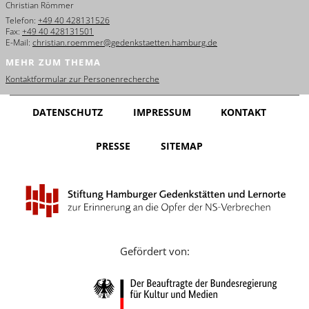
Christian Römmer
English
Telefon:
+49 40 428131526
Fax:
+49 40 428131501
Français
E-Mail:
christian.roemmer@gedenkstaetten.hamburg.de
MEHR ZUM THEMA
Dansk
Kontaktformular zur Personenrecherche
Español
DATENSCHUTZ
IMPRESSUM
KONTAKT
Italiano
PRESSE
SITEMAP
Nederlands
Polski
Português
Türkçe
Gefördert von:
Yкраїнський
Русский