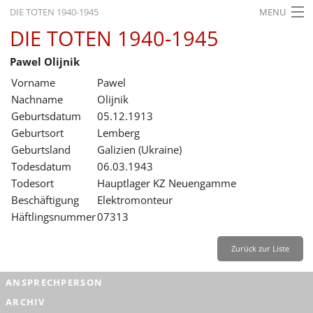
DIE TOTEN 1940-1945
MENU
DIE TOTEN 1940-1945
STARTSEITE
Pawel Olijnik
AKTUELLES
Vorname
Pawel
AUSSTELLUNGEN
Nachname
Olijnik
Geburtsdatum
05.12.1913
GESCHICHTE
Geburtsort
Lemberg
Geburtsland
Galizien (Ukraine)
BILDUNG
Todesdatum
06.03.1943
FORSCHUNG
Todesort
Hauptlager KZ Neuengamme
Beschäftigung
Elektromonteur
SERVICE
Häftlingsnummer
07313
Zurück
Deutsch
Gebärdensprache
Leichte Sprache
Zurück zur Liste
Deutsch
ANSPRECHPERSON
Deutsch
ARCHIV