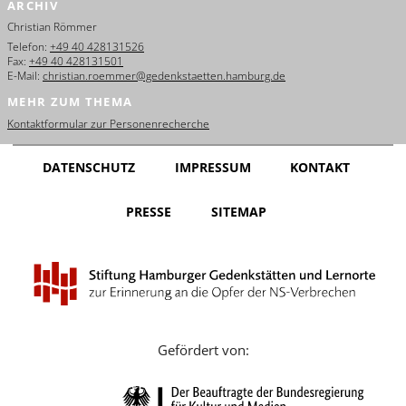
ARCHIV
English
Christian Römmer
Français
Telefon:
+49 40 428131526
Fax:
+49 40 428131501
E-Mail:
christian.roemmer@gedenkstaetten.hamburg.de
Dansk
MEHR ZUM THEMA
Español
Kontaktformular zur Personenrecherche
Italiano
DATENSCHUTZ
IMPRESSUM
KONTAKT
Nederlands
PRESSE
SITEMAP
Polski
Português
Türkçe
Yкраїнський
Gefördert von:
Русский