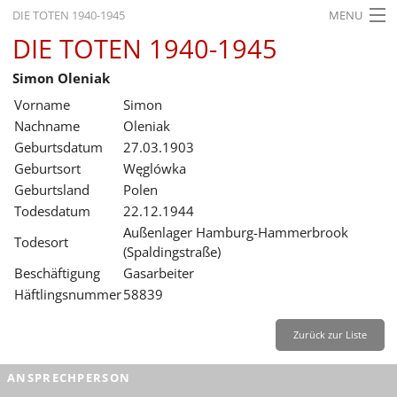
DIE TOTEN 1940-1945
MENU
DIE TOTEN 1940-1945
STARTSEITE
Simon Oleniak
AKTUELLES
Vorname
Simon
AUSSTELLUNGEN
Nachname
Oleniak
Geburtsdatum
27.03.1903
GESCHICHTE
Geburtsort
Węglówka
Geburtsland
Polen
BILDUNG
Todesdatum
22.12.1944
FORSCHUNG
Außenlager Hamburg-Hammerbrook
Todesort
(Spaldingstraße)
SERVICE
Beschäftigung
Gasarbeiter
Häftlingsnummer
58839
Zurück
Deutsch
Gebärdensprache
Leichte Sprache
Deutsch
Zurück zur Liste
Deutsch
ANSPRECHPERSON