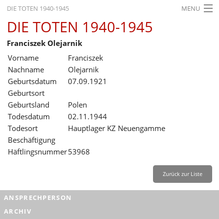
DIE TOTEN 1940-1945
MENU
DIE TOTEN 1940-1945
STARTSEITE
Franciszek Olejarnik
AKTUELLES
Vorname
Franciszek
AUSSTELLUNGEN
Nachname
Olejarnik
Geburtsdatum
07.09.1921
GESCHICHTE
Geburtsort
Geburtsland
Polen
BILDUNG
Todesdatum
02.11.1944
FORSCHUNG
Todesort
Hauptlager KZ Neuengamme
Beschäftigung
SERVICE
Häftlingsnummer
53968
Zurück
Deutsch
Gebärdensprache
Leichte Sprache
Zurück zur Liste
Deutsch
ANSPRECHPERSON
Deutsch
ARCHIV