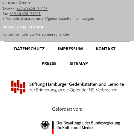
Christian Römmer
English
Telefon:
+49 40 428131526
Fax:
+49 40 428131501
Français
E-Mail:
christian.roemmer@gedenkstaetten.hamburg.de
MEHR ZUM THEMA
Dansk
Kontaktformular zur Personenrecherche
Español
DATENSCHUTZ
IMPRESSUM
KONTAKT
Italiano
PRESSE
SITEMAP
Nederlands
Polski
Português
Türkçe
Gefördert von:
Yкраїнський
Русский