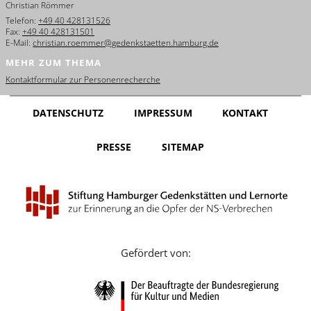
Christian Römmer
English
Telefon:
+49 40 428131526
Fax:
+49 40 428131501
Français
E-Mail:
christian.roemmer@gedenkstaetten.hamburg.de
MEHR ZUM THEMA
Dansk
Kontaktformular zur Personenrecherche
Español
DATENSCHUTZ
IMPRESSUM
KONTAKT
Italiano
PRESSE
SITEMAP
Nederlands
Polski
Português
Türkçe
Gefördert von:
Yкраїнський
Русский