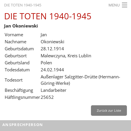
DIE TOTEN 1940-1945
MENU
DIE TOTEN 1940-1945
STARTSEITE
Jan Okoniewski
AKTUELLES
Vorname
Jan
AUSSTELLUNGEN
Nachname
Okoniewski
Geburtsdatum
28.12.1914
GESCHICHTE
Geburtsort
Malewczyna, Kreis Lublin
Geburtsland
Polen
BILDUNG
Todesdatum
24.02.1944
FORSCHUNG
Außenlager Salzgitter-Drütte (Hermann-
Todesort
Göring-Werke)
SERVICE
Beschäftigung
Landarbeiter
Häftlingsnummer
25652
Zurück
Deutsch
Gebärdensprache
Leichte Sprache
Deutsch
Zurück zur Liste
Deutsch
ANSPRECHPERSON