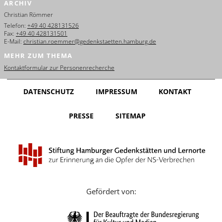
ARCHIV
English
Christian Römmer
Français
Telefon:
+49 40 428131526
Fax:
+49 40 428131501
E-Mail:
christian.roemmer@gedenkstaetten.hamburg.de
Dansk
MEHR ZUM THEMA
Español
Kontaktformular zur Personenrecherche
Italiano
DATENSCHUTZ
IMPRESSUM
KONTAKT
Nederlands
PRESSE
SITEMAP
Polski
Português
Türkçe
Yкраїнський
Gefördert von:
Русский