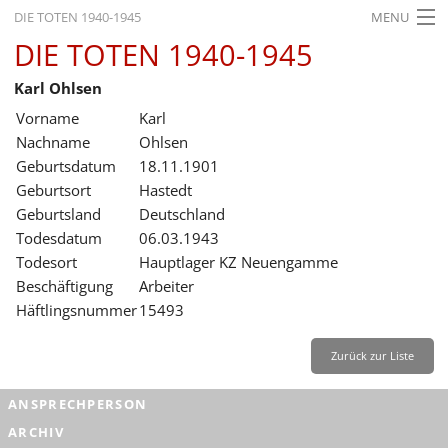
DIE TOTEN 1940-1945
MENU
DIE TOTEN 1940-1945
STARTSEITE
Karl Ohlsen
AKTUELLES
Vorname
Karl
AUSSTELLUNGEN
Nachname
Ohlsen
Geburtsdatum
18.11.1901
GESCHICHTE
Geburtsort
Hastedt
Geburtsland
Deutschland
BILDUNG
Todesdatum
06.03.1943
FORSCHUNG
Todesort
Hauptlager KZ Neuengamme
Beschäftigung
Arbeiter
SERVICE
Häftlingsnummer
15493
Zurück
Deutsch
Gebärdensprache
Leichte Sprache
Zurück zur Liste
Deutsch
ANSPRECHPERSON
Deutsch
ARCHIV