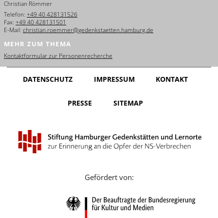
Christian Römmer
English
Telefon:
+49 40 428131526
Fax:
+49 40 428131501
Français
E-Mail:
christian.roemmer@gedenkstaetten.hamburg.de
MEHR ZUM THEMA
Dansk
Kontaktformular zur Personenrecherche
Español
DATENSCHUTZ
IMPRESSUM
KONTAKT
Italiano
PRESSE
SITEMAP
Nederlands
Polski
Português
Türkçe
Gefördert von:
Yкраїнський
Русский