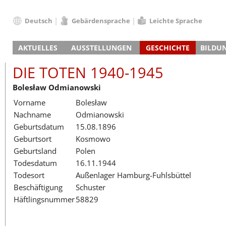
Deutsch
Gebärdensprache
Leichte Sprache
Deutsch
AKTUELLES
AUSSTELLUNGEN
GESCHICHTE
BILDU
English
Nachrichten
Hauptausstellung
Konzentrationslager
Führungen / Projek
Der An
Schüle
Français
DIE TOTEN 1940-1945
Veranstaltungskalender
Lager-SS
Wachturm
Nachkriegsnutzung
Projekttage
Berufsgruppenorie
Sterbe
Berufs
Dansk
Bolesław Odmianowski
Klinkerwerk
Gedenkstätte
Längere Projekte
Kooperationen
Führungen
Die Hä
Erwac
Español
Vorname
Bolesław
ehem. Walther-Werke
Zeittafel
Schulkooperatione
Studientage
Arbeit
Inklus
Italiano
Nachname
Odmianowski
Gefängnismauer
KZ-Außenlager
Vor- und Nachbere
Alltag
Außenl
Fortbi
Nederlands
Geburtsdatum
15.08.1896
Haus des Gedenkens
Gedenkstätten in Ham
Digitale Angebote
Lager-
Begeg
Polski
Geburtsort
Kosmowo
Sonderausstellungen
Totenbuch
Das E
Die To
Português
Geburtsland
Polen
Wanderausstellungen
Türkçe
Todesdatum
16.11.1944
Yкраїнський
Todesort
Außenlager Hamburg-Fuhlsbüttel
Beschäftigung
Schuster
Русский
Häftlingsnummer
58829
עברית
العربية