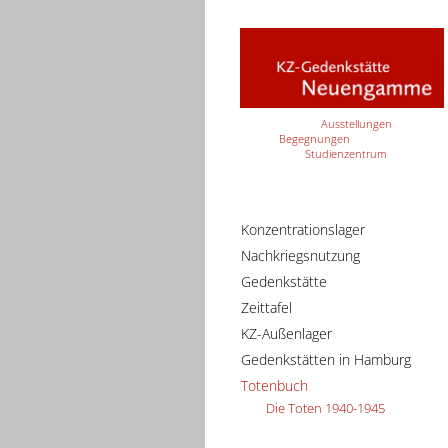
Ausstellungen
Begegnungen
Studienzentrum
Konzentrationslager
Nachkriegsnutzung
Gedenkstätte
Zeittafel
KZ-Außenlager
Gedenkstätten in Hamburg
Totenbuch
Die Toten 1940-1945