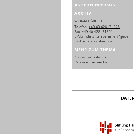
ANSPRECHPERSON
ARCHIV
Christian Römmer
Telefon:
+49 40 428131526
Fax:
+49 40 428131501
E-Mail:
christian.roemmer@gede
nkstaetten.hamburg.de
MEHR ZUM THEMA
Kontaktformular zur
Personenrecherche
DATE