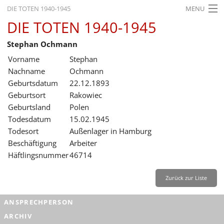
DIE TOTEN 1940-1945
MENU
DIE TOTEN 1940-1945
STARTSEITE
Stephan Ochmann
AKTUELLES
Vorname
Stephan
AUSSTELLUNGEN
Nachname
Ochmann
Geburtsdatum
22.12.1893
GESCHICHTE
Geburtsort
Rakowiec
Geburtsland
Polen
BILDUNG
Todesdatum
15.02.1945
FORSCHUNG
Todesort
Außenlager in Hamburg
Beschäftigung
Arbeiter
SERVICE
Häftlingsnummer
46714
Zurück
Deutsch
Gebärdensprache
Leichte Sprache
Zurück zur Liste
Deutsch
ANSPRECHPERSON
Deutsch
ARCHIV