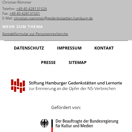
Christian Römmer
English
Telefon:
+49 40 428131526
Fax:
+49 40 428131501
Français
E-Mail:
christian.roemmer@gedenkstaetten.hamburg.de
MEHR ZUM THEMA
Dansk
Kontaktformular zur Personenrecherche
Español
DATENSCHUTZ
IMPRESSUM
KONTAKT
Italiano
PRESSE
SITEMAP
Nederlands
Polski
Português
Türkçe
Gefördert von:
Yкраїнський
Русский