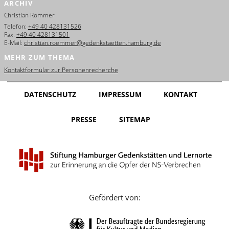
ARCHIV
English
Christian Römmer
Français
Telefon:
+49 40 428131526
Fax:
+49 40 428131501
E-Mail:
christian.roemmer@gedenkstaetten.hamburg.de
Dansk
MEHR ZUM THEMA
Español
Kontaktformular zur Personenrecherche
Italiano
DATENSCHUTZ
IMPRESSUM
KONTAKT
Nederlands
PRESSE
SITEMAP
Polski
Português
Türkçe
Yкраїнський
Gefördert von:
Русский