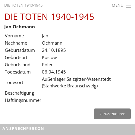
DIE TOTEN 1940-1945
MENU
DIE TOTEN 1940-1945
STARTSEITE
Jan Ochmann
AKTUELLES
Vorname
Jan
AUSSTELLUNGEN
Nachname
Ochmann
Geburtsdatum
24.10.1895
GESCHICHTE
Geburtsort
Koslow
Geburtsland
Polen
BILDUNG
Todesdatum
06.04.1945
FORSCHUNG
Außenlager Salzgitter-Watenstedt
Todesort
(Stahlwerke Braunschweig)
SERVICE
Beschäftigung
Häftlingsnummer
Zurück
Deutsch
Gebärdensprache
Leichte Sprache
Deutsch
Zurück zur Liste
Deutsch
ANSPRECHPERSON