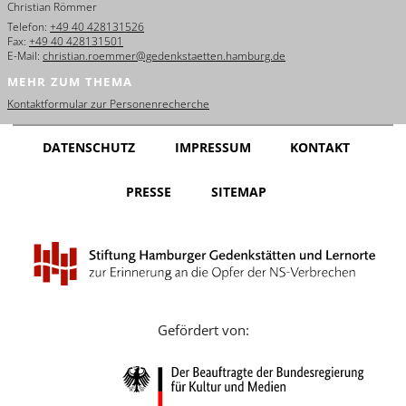
Christian Römmer
English
Telefon:
+49 40 428131526
Fax:
+49 40 428131501
Français
E-Mail:
christian.roemmer@gedenkstaetten.hamburg.de
MEHR ZUM THEMA
Dansk
Kontaktformular zur Personenrecherche
Español
DATENSCHUTZ
IMPRESSUM
KONTAKT
Italiano
PRESSE
SITEMAP
Nederlands
Polski
Português
Türkçe
Gefördert von:
Yкраїнський
Русский