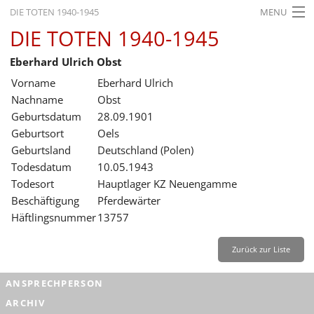
DIE TOTEN 1940-1945
MENU
DIE TOTEN 1940-1945
STARTSEITE
Eberhard Ulrich Obst
AKTUELLES
Vorname
Eberhard Ulrich
AUSSTELLUNGEN
Nachname
Obst
Geburtsdatum
28.09.1901
GESCHICHTE
Geburtsort
Oels
Geburtsland
Deutschland (Polen)
BILDUNG
Todesdatum
10.05.1943
FORSCHUNG
Todesort
Hauptlager KZ Neuengamme
Beschäftigung
Pferdewärter
SERVICE
Häftlingsnummer
13757
Zurück
Deutsch
Gebärdensprache
Leichte Sprache
Zurück zur Liste
Deutsch
ANSPRECHPERSON
Deutsch
ARCHIV