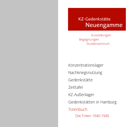
Ausstellungen
Begegnungen
Studienzentrum
Konzentrationslager
Nachkriegsnutzung
Gedenkstätte
Zeittafel
KZ-Außenlager
Gedenkstätten in Hamburg
Totenbuch
Die Toten 1940-1945