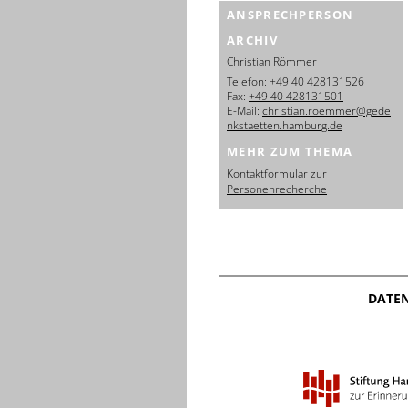
ANSPRECHPERSON
ARCHIV
Christian Römmer
Telefon:
+49 40 428131526
Fax:
+49 40 428131501
E-Mail:
christian.roemmer@gede
nkstaetten.hamburg.de
MEHR ZUM THEMA
Kontaktformular zur
Personenrecherche
DATE