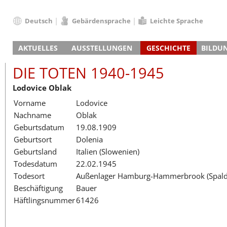
Deutsch
Gebärdensprache
Leichte Sprache
Deutsch
AKTUELLES
AUSSTELLUNGEN
GESCHICHTE
BILDU
English
Nachrichten
Hauptausstellung
Konzentrationslager
Führungen / Projek
Der An
Schüle
Français
DIE TOTEN 1940-1945
Veranstaltungskalender
Lager-SS
Wachturm
Nachkriegsnutzung
Projekttage
Berufsgruppenorie
Sterbe
Berufs
Dansk
Lodovice Oblak
Klinkerwerk
Gedenkstätte
Längere Projekte
Kooperationen
Führungen
Die Hä
Erwac
Español
Vorname
Lodovice
ehem. Walther-Werke
Zeittafel
Schulkooperatione
Studientage
Arbeit
Inklus
Italiano
Nachname
Oblak
Gefängnismauer
KZ-Außenlager
Vor- und Nachbere
Alltag
Außenl
Fortbi
Nederlands
Geburtsdatum
19.08.1909
Haus des Gedenkens
Gedenkstätten in Ham
Digitale Angebote
Lager-
Begeg
Polski
Geburtsort
Dolenia
Sonderausstellungen
Totenbuch
Das E
Die To
Português
Geburtsland
Italien (Slowenien)
Wanderausstellungen
Türkçe
Todesdatum
22.02.1945
Yкраїнський
Todesort
Außenlager Hamburg-Hammerbrook (Spaldi
Beschäftigung
Bauer
Русский
Häftlingsnummer
61426
עברית
العربية