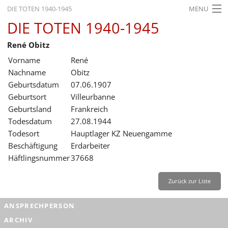
DIE TOTEN 1940-1945
MENU
DIE TOTEN 1940-1945
STARTSEITE
René Obitz
AKTUELLES
Vorname
René
AUSSTELLUNGEN
Nachname
Obitz
Geburtsdatum
07.06.1907
GESCHICHTE
Geburtsort
Villeurbanne
Geburtsland
Frankreich
BILDUNG
Todesdatum
27.08.1944
FORSCHUNG
Todesort
Hauptlager KZ Neuengamme
Beschäftigung
Erdarbeiter
SERVICE
Häftlingsnummer
37668
Zurück
Deutsch
Gebärdensprache
Leichte Sprache
Zurück zur Liste
Deutsch
ANSPRECHPERSON
Deutsch
ARCHIV