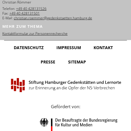
Christian Römmer
English
Telefon:
+49 40 428131526
Fax:
+49 40 428131501
Français
E-Mail:
christian.roemmer@gedenkstaetten.hamburg.de
MEHR ZUM THEMA
Dansk
Kontaktformular zur Personenrecherche
Español
DATENSCHUTZ
IMPRESSUM
KONTAKT
Italiano
PRESSE
SITEMAP
Nederlands
Polski
Português
Türkçe
Gefördert von:
Yкраїнський
Русский