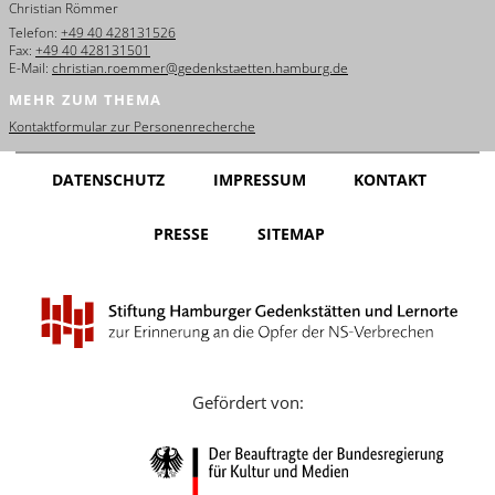
Christian Römmer
English
Telefon:
+49 40 428131526
Fax:
+49 40 428131501
Français
E-Mail:
christian.roemmer@gedenkstaetten.hamburg.de
MEHR ZUM THEMA
Dansk
Kontaktformular zur Personenrecherche
Español
DATENSCHUTZ
IMPRESSUM
KONTAKT
Italiano
PRESSE
SITEMAP
Nederlands
Polski
Português
Türkçe
Gefördert von:
Yкраїнський
Русский