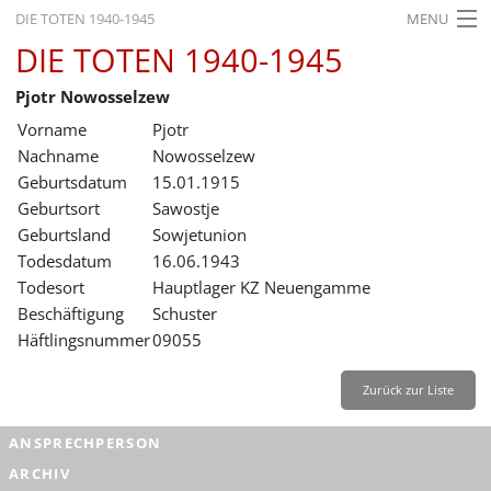
DIE TOTEN 1940-1945
MENU
DIE TOTEN 1940-1945
STARTSEITE
Pjotr Nowosselzew
AKTUELLES
Vorname
Pjotr
AUSSTELLUNGEN
Nachname
Nowosselzew
Geburtsdatum
15.01.1915
GESCHICHTE
Geburtsort
Sawostje
Geburtsland
Sowjetunion
BILDUNG
Todesdatum
16.06.1943
FORSCHUNG
Todesort
Hauptlager KZ Neuengamme
Beschäftigung
Schuster
SERVICE
Häftlingsnummer
09055
Zurück
Deutsch
Gebärdensprache
Leichte Sprache
Zurück zur Liste
Deutsch
ANSPRECHPERSON
Deutsch
ARCHIV