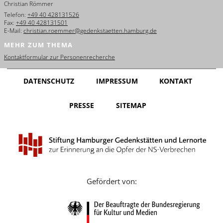
Christian Römmer
English
Telefon:
+49 40 428131526
Fax:
+49 40 428131501
Français
E-Mail:
christian.roemmer@gedenkstaetten.hamburg.de
MEHR ZUM THEMA
Dansk
Kontaktformular zur Personenrecherche
Español
DATENSCHUTZ
IMPRESSUM
KONTAKT
Italiano
PRESSE
SITEMAP
Nederlands
Polski
Português
Türkçe
Gefördert von:
Yкраїнський
Русский