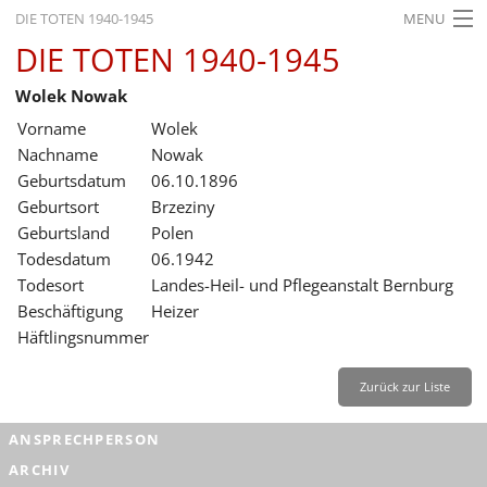
DIE TOTEN 1940-1945
MENU
DIE TOTEN 1940-1945
STARTSEITE
Wolek Nowak
AKTUELLES
Vorname
Wolek
AUSSTELLUNGEN
Nachname
Nowak
Geburtsdatum
06.10.1896
GESCHICHTE
Geburtsort
Brzeziny
Geburtsland
Polen
BILDUNG
Todesdatum
06.1942
FORSCHUNG
Todesort
Landes-Heil- und Pflegeanstalt Bernburg
Beschäftigung
Heizer
SERVICE
Häftlingsnummer
Zurück
Deutsch
Gebärdensprache
Leichte Sprache
Zurück zur Liste
Deutsch
ANSPRECHPERSON
Deutsch
ARCHIV