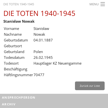
DIE TOTEN 1940-1945
MENU
DIE TOTEN 1940-1945
STARTSEITE
Stanisław Nowak
AKTUELLES
Vorname
Stanisław
AUSSTELLUNGEN
Nachname
Nowak
Geburtsdatum
04.01.1887
GESCHICHTE
Geburtsort
Geburtsland
Polen
BILDUNG
Todesdatum
26.02.1945
FORSCHUNG
Todesort
Hauptlager KZ Neuengamme
Beschäftigung
SERVICE
Häftlingsnummer
70477
Zurück
Deutsch
Gebärdensprache
Leichte Sprache
Zurück zur Liste
Deutsch
ANSPRECHPERSON
Deutsch
ARCHIV