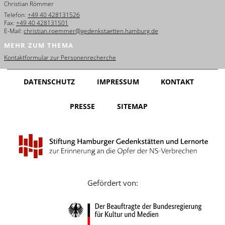
Christian Römmer
English
Telefon:
+49 40 428131526
Fax:
+49 40 428131501
Français
E-Mail:
christian.roemmer@gedenkstaetten.hamburg.de
MEHR ZUM THEMA
Dansk
Kontaktformular zur Personenrecherche
Español
DATENSCHUTZ
IMPRESSUM
KONTAKT
Italiano
PRESSE
SITEMAP
Nederlands
Polski
Português
Türkçe
Gefördert von:
Yкраїнський
Русский