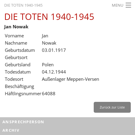
DIE TOTEN 1940-1945
MENU
DIE TOTEN 1940-1945
STARTSEITE
Jan Nowak
AKTUELLES
Vorname
Jan
AUSSTELLUNGEN
Nachname
Nowak
Geburtsdatum
03.01.1917
GESCHICHTE
Geburtsort
Geburtsland
Polen
BILDUNG
Todesdatum
04.12.1944
FORSCHUNG
Todesort
Außenlager Meppen-Versen
Beschäftigung
SERVICE
Häftlingsnummer
64088
Zurück
Deutsch
Gebärdensprache
Leichte Sprache
Zurück zur Liste
Deutsch
ANSPRECHPERSON
Deutsch
ARCHIV