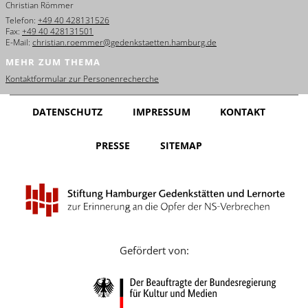
Christian Römmer
English
Telefon:
+49 40 428131526
Fax:
+49 40 428131501
Français
E-Mail:
christian.roemmer@gedenkstaetten.hamburg.de
MEHR ZUM THEMA
Dansk
Kontaktformular zur Personenrecherche
Español
DATENSCHUTZ
IMPRESSUM
KONTAKT
Italiano
PRESSE
SITEMAP
Nederlands
Polski
Português
Türkçe
Gefördert von:
Yкраїнський
Русский