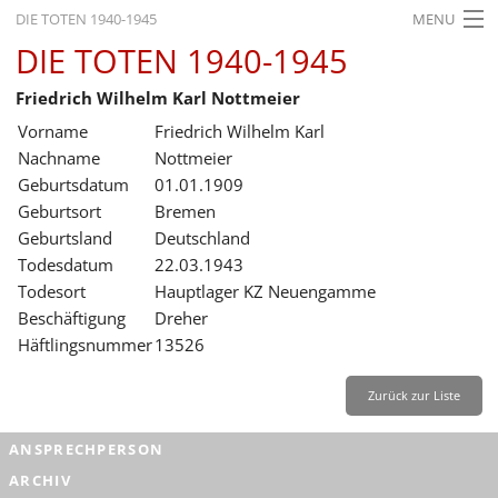
DIE TOTEN 1940-1945
MENU
DIE TOTEN 1940-1945
STARTSEITE
Friedrich Wilhelm Karl Nottmeier
AKTUELLES
Vorname
Friedrich Wilhelm Karl
AUSSTELLUNGEN
Nachname
Nottmeier
Geburtsdatum
01.01.1909
GESCHICHTE
Geburtsort
Bremen
Geburtsland
Deutschland
BILDUNG
Todesdatum
22.03.1943
FORSCHUNG
Todesort
Hauptlager KZ Neuengamme
Beschäftigung
Dreher
SERVICE
Häftlingsnummer
13526
Zurück
Deutsch
Gebärdensprache
Leichte Sprache
Zurück zur Liste
Deutsch
ANSPRECHPERSON
Deutsch
ARCHIV