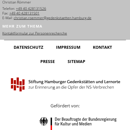
Christian Römmer
English
Telefon:
+49 40 428131526
Fax:
+49 40 428131501
Français
E-Mail:
christian.roemmer@gedenkstaetten.hamburg.de
MEHR ZUM THEMA
Dansk
Kontaktformular zur Personenrecherche
Español
DATENSCHUTZ
IMPRESSUM
KONTAKT
Italiano
PRESSE
SITEMAP
Nederlands
Polski
Português
Türkçe
Gefördert von:
Yкраїнський
Русский