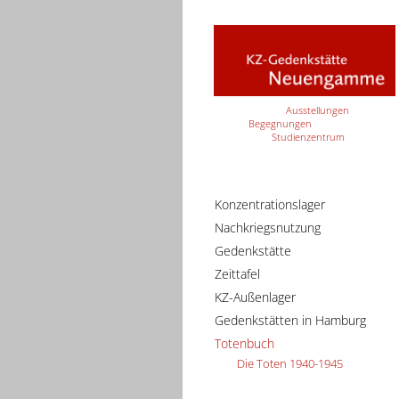
Ausstellungen
Begegnungen
Studienzentrum
Konzentrationslager
Nachkriegsnutzung
Gedenkstätte
Zeittafel
KZ-Außenlager
Gedenkstätten in Hamburg
Totenbuch
Die Toten 1940-1945