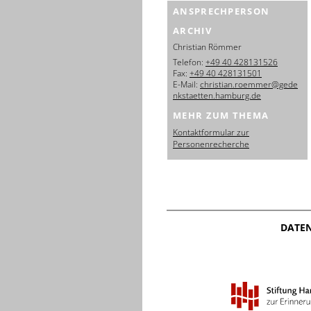
ANSPRECHPERSON
ARCHIV
Christian Römmer
Telefon:
+49 40 428131526
Fax:
+49 40 428131501
E-Mail:
christian.roemmer@gede
nkstaetten.hamburg.de
MEHR ZUM THEMA
Kontaktformular zur
Personenrecherche
DATE