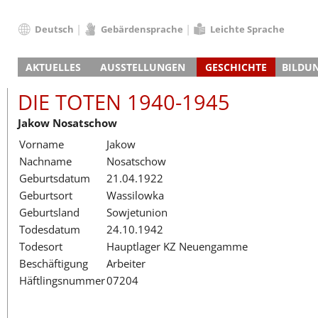
Deutsch
Gebärdensprache
Leichte Sprache
Deutsch
AKTUELLES
AUSSTELLUNGEN
GESCHICHTE
BILDU
English
Nachrichten
Hauptausstellung
Konzentrationslager
Führungen / Projek
Der An
Schüle
Français
DIE TOTEN 1940-1945
Veranstaltungskalender
Lager-SS
Wachturm
Nachkriegsnutzung
Projekttage
Berufsgruppenorie
Sterbe
Berufs
Dansk
Jakow Nosatschow
Klinkerwerk
Gedenkstätte
Längere Projekte
Kooperationen
Führungen
Die Hä
Erwac
Español
Vorname
Jakow
ehem. Walther-Werke
Zeittafel
Schulkooperatione
Studientage
Arbeit
Inklus
Italiano
Nachname
Nosatschow
Gefängnismauer
KZ-Außenlager
Vor- und Nachbere
Alltag
Außenl
Fortbi
Nederlands
Geburtsdatum
21.04.1922
Haus des Gedenkens
Gedenkstätten in Ham
Digitale Angebote
Lager-
Begeg
Polski
Geburtsort
Wassilowka
Sonderausstellungen
Totenbuch
Das E
Die To
Português
Geburtsland
Sowjetunion
Wanderausstellungen
Türkçe
Todesdatum
24.10.1942
Yкраїнський
Todesort
Hauptlager KZ Neuengamme
Beschäftigung
Arbeiter
Русский
Häftlingsnummer
07204
עברית
العربية