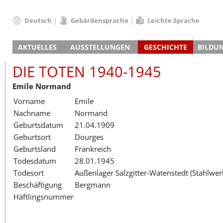
Deutsch
Gebärdensprache
Leichte Sprache
Deutsch
AKTUELLES
AUSSTELLUNGEN
GESCHICHTE
BILDU
English
Nachrichten
Hauptausstellung
Konzentrationslager
Führungen / Projek
Der An
Schüle
Français
DIE TOTEN 1940-1945
Veranstaltungskalender
Lager-SS
Wachturm
Nachkriegsnutzung
Projekttage
Berufsgruppenorie
Sterbe
Berufs
Dansk
Emile Normand
Klinkerwerk
Gedenkstätte
Längere Projekte
Kooperationen
Führungen
Die Hä
Erwac
Español
Vorname
Emile
ehem. Walther-Werke
Zeittafel
Schulkooperatione
Studientage
Arbeit
Inklus
Italiano
Nachname
Normand
Gefängnismauer
KZ-Außenlager
Vor- und Nachbere
Alltag
Außenl
Fortbi
Nederlands
Geburtsdatum
21.04.1909
Haus des Gedenkens
Gedenkstätten in Ham
Digitale Angebote
Lager-
Begeg
Polski
Geburtsort
Dourges
Sonderausstellungen
Totenbuch
Das E
Die To
Português
Geburtsland
Frankreich
Wanderausstellungen
Türkçe
Todesdatum
28.01.1945
Yкраїнський
Todesort
Außenlager Salzgitter-Watenstedt (Stahlwe
Beschäftigung
Bergmann
Русский
Häftlingsnummer
עברית
العربية