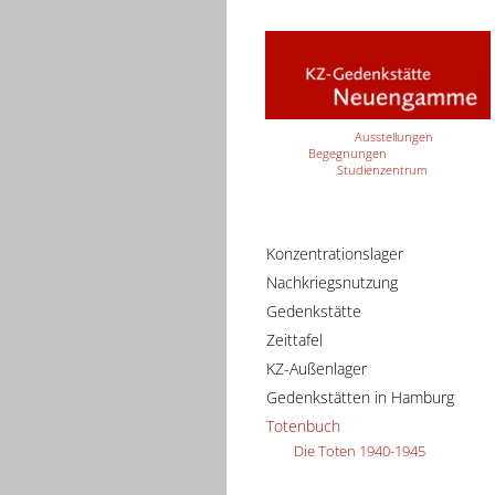
Ausstellungen
Begegnungen
Studienzentrum
Konzentrationslager
Nachkriegsnutzung
Gedenkstätte
Zeittafel
KZ-Außenlager
Gedenkstätten in Hamburg
Totenbuch
Die Toten 1940-1945