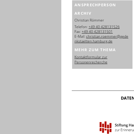
ANSPRECHPERSON
ARCHIV
Christian Römmer
Telefon:
+49 40 428131526
Fax:
+49 40 428131501
E-Mail:
christian.roemmer@gede
nkstaetten.hamburg.de
MEHR ZUM THEMA
Kontaktformular zur
Personenrecherche
DATE