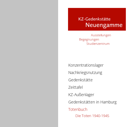
Ausstellungen
Begegnungen
Studienzentrum
Konzentrationslager
Nachkriegsnutzung
Gedenkstätte
Zeittafel
KZ-Außenlager
Gedenkstätten in Hamburg
Totenbuch
Die Toten 1940-1945