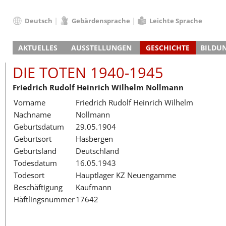
Deutsch
Gebärdensprache
Leichte Sprache
Deutsch
AKTUELLES
AUSSTELLUNGEN
GESCHICHTE
BILDU
English
Nachrichten
Hauptausstellung
Konzentrationslager
Führungen / Projek
Der An
Schüle
Français
DIE TOTEN 1940-1945
Veranstaltungskalender
Lager-SS
Wachturm
Nachkriegsnutzung
Projekttage
Berufsgruppenorie
Sterbe
Berufs
Dansk
Friedrich Rudolf Heinrich Wilhelm Nollmann
Klinkerwerk
Gedenkstätte
Längere Projekte
Kooperationen
Führungen
Die Hä
Erwac
Español
Vorname
Friedrich Rudolf Heinrich Wilhelm
ehem. Walther-Werke
Zeittafel
Schulkooperatione
Studientage
Arbeit
Inklus
Italiano
Nachname
Nollmann
Gefängnismauer
KZ-Außenlager
Vor- und Nachbere
Alltag
Außenl
Fortbi
Nederlands
Geburtsdatum
29.05.1904
Haus des Gedenkens
Gedenkstätten in Ham
Digitale Angebote
Lager-
Begeg
Polski
Geburtsort
Hasbergen
Sonderausstellungen
Totenbuch
Das E
Die To
Português
Geburtsland
Deutschland
Wanderausstellungen
Türkçe
Todesdatum
16.05.1943
Yкраїнський
Todesort
Hauptlager KZ Neuengamme
Beschäftigung
Kaufmann
Русский
Häftlingsnummer
17642
עברית
العربية