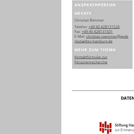
ANSPRECHPERSON
ARCHIV
Christian Römmer
Telefon:
+49 40 428131526
Fax:
+49 40 428131501
E-Mail:
christian.roemmer@gede
nkstaetten.hamburg.de
MEHR ZUM THEMA
Kontaktformular zur
Personenrecherche
DATE