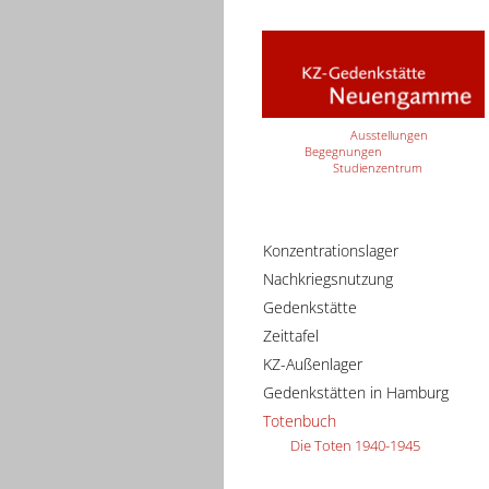
Ausstellungen
Begegnungen
Studienzentrum
Konzentrationslager
Nachkriegsnutzung
Gedenkstätte
Zeittafel
KZ-Außenlager
Gedenkstätten in Hamburg
Totenbuch
Die Toten 1940-1945