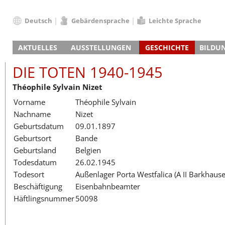
Deutsch
Gebärdensprache
Leichte Sprache
Deutsch
AKTUELLES
AUSSTELLUNGEN
GESCHICHTE
BILDU
English
Nachrichten
Hauptausstellung
Konzentrationslager
Führungen / Projek
Der An
Schüle
Français
DIE TOTEN 1940-1945
Veranstaltungskalender
Lager-SS
Wachturm
Nachkriegsnutzung
Projekttage
Berufsgruppenorie
Sterbe
Berufs
Dansk
Théophile Sylvain Nizet
Klinkerwerk
Gedenkstätte
Längere Projekte
Kooperationen
Führungen
Die Hä
Erwac
Español
Vorname
Théophile Sylvain
ehem. Walther-Werke
Zeittafel
Schulkooperatione
Studientage
Arbeit
Inklus
Italiano
Nachname
Nizet
Gefängnismauer
KZ-Außenlager
Vor- und Nachbere
Alltag
Außenl
Fortbi
Nederlands
Geburtsdatum
09.01.1897
Haus des Gedenkens
Gedenkstätten in Ham
Digitale Angebote
Lager-
Begeg
Polski
Geburtsort
Bande
Sonderausstellungen
Totenbuch
Das E
Die To
Português
Geburtsland
Belgien
Wanderausstellungen
Türkçe
Todesdatum
26.02.1945
Yкраїнський
Todesort
Außenlager Porta Westfalica (A II Barkhaus
Beschäftigung
Eisenbahnbeamter
Русский
Häftlingsnummer
50098
עברית
العربية