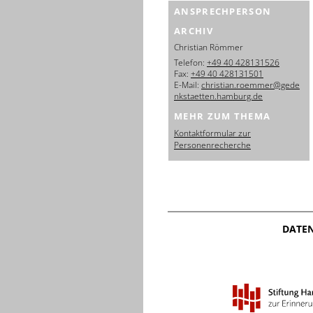
ANSPRECHPERSON
ARCHIV
Christian Römmer
Telefon:
+49 40 428131526
Fax:
+49 40 428131501
E-Mail:
christian.roemmer@gede
nkstaetten.hamburg.de
MEHR ZUM THEMA
Kontaktformular zur
Personenrecherche
DATE