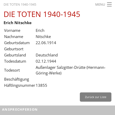
DIE TOTEN 1940-1945
MENU
DIE TOTEN 1940-1945
STARTSEITE
Erich Nitschke
AKTUELLES
Vorname
Erich
AUSSTELLUNGEN
Nachname
Nitschke
Geburtsdatum
22.06.1914
GESCHICHTE
Geburtsort
Geburtsland
Deutschland
BILDUNG
Todesdatum
02.12.1944
FORSCHUNG
Außenlager Salzgitter-Drütte (Hermann-
Todesort
Göring-Werke)
SERVICE
Beschäftigung
Häftlingsnummer
13855
Zurück
Deutsch
Gebärdensprache
Leichte Sprache
Deutsch
Zurück zur Liste
Deutsch
ANSPRECHPERSON