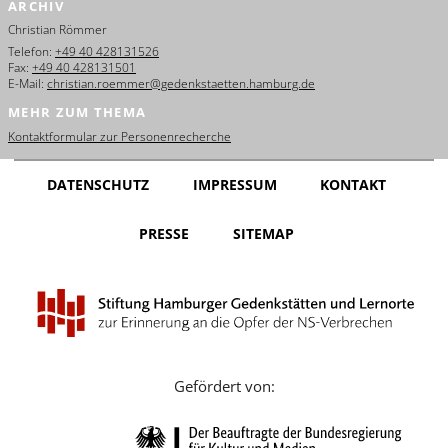
ARCHIV
English
Christian Römmer
Français
Telefon:
+49 40 428131526
Fax:
+49 40 428131501
E-Mail:
christian.roemmer@gedenkstaetten.hamburg.de
Dansk
MEHR ZUM THEMA
Español
Kontaktformular zur Personenrecherche
Italiano
DATENSCHUTZ
IMPRESSUM
KONTAKT
Nederlands
PRESSE
SITEMAP
Polski
Português
Türkçe
Yкраїнський
Gefördert von:
Русский