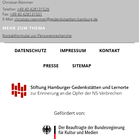
Christian Römmer
English
Telefon:
+49 40 428131526
Fax:
+49 40 428131501
Français
E-Mail:
christian.roemmer@gedenkstaetten.hamburg.de
MEHR ZUM THEMA
Dansk
Kontaktformular zur Personenrecherche
Español
DATENSCHUTZ
IMPRESSUM
KONTAKT
Italiano
PRESSE
SITEMAP
Nederlands
Polski
Português
Türkçe
Gefördert von:
Yкраїнський
Русский