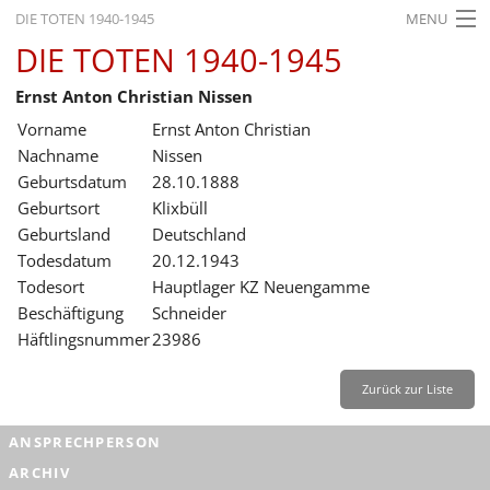
DIE TOTEN 1940-1945
MENU
DIE TOTEN 1940-1945
STARTSEITE
Ernst Anton Christian Nissen
AKTUELLES
Vorname
Ernst Anton Christian
AUSSTELLUNGEN
Nachname
Nissen
Geburtsdatum
28.10.1888
GESCHICHTE
Geburtsort
Klixbüll
Geburtsland
Deutschland
BILDUNG
Todesdatum
20.12.1943
FORSCHUNG
Todesort
Hauptlager KZ Neuengamme
Beschäftigung
Schneider
SERVICE
Häftlingsnummer
23986
Zurück
Deutsch
Gebärdensprache
Leichte Sprache
Zurück zur Liste
Deutsch
ANSPRECHPERSON
Deutsch
ARCHIV