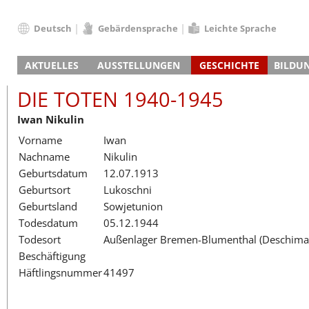
Deutsch
Gebärdensprache
Leichte Sprache
Deutsch
AKTUELLES
AUSSTELLUNGEN
GESCHICHTE
BILDU
English
Nachrichten
Hauptausstellung
Konzentrationslager
Führungen / Projek
Der An
Schüle
Français
DIE TOTEN 1940-1945
Veranstaltungskalender
Lager-SS
Wachturm
Nachkriegsnutzung
Projekttage
Berufsgruppenorie
Sterbe
Berufs
Dansk
Iwan Nikulin
Klinkerwerk
Gedenkstätte
Längere Projekte
Kooperationen
Führungen
Die Hä
Erwac
Español
Vorname
Iwan
ehem. Walther-Werke
Zeittafel
Schulkooperatione
Studientage
Arbeit
Inklus
Italiano
Nachname
Nikulin
Gefängnismauer
KZ-Außenlager
Vor- und Nachbere
Alltag
Außenl
Fortbi
Nederlands
Geburtsdatum
12.07.1913
Haus des Gedenkens
Gedenkstätten in Ham
Digitale Angebote
Lager-
Begeg
Polski
Geburtsort
Lukoschni
Sonderausstellungen
Totenbuch
Das E
Die To
Português
Geburtsland
Sowjetunion
Wanderausstellungen
Türkçe
Todesdatum
05.12.1944
Yкраїнський
Todesort
Außenlager Bremen-Blumenthal (Deschima
Beschäftigung
Русский
Häftlingsnummer
41497
עברית
العربية