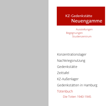
Ausstellungen
Begegnungen
Studienzentrum
Konzentrationslager
Nachkriegsnutzung
Gedenkstätte
Zeittafel
KZ-Außenlager
Gedenkstätten in Hamburg
Totenbuch
Die Toten 1940-1945