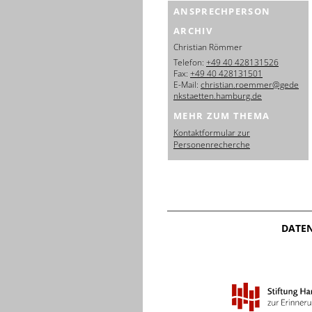
ANSPRECHPERSON
ARCHIV
Christian Römmer
Telefon:
+49 40 428131526
Fax:
+49 40 428131501
E-Mail:
christian.roemmer@gede
nkstaetten.hamburg.de
MEHR ZUM THEMA
Kontaktformular zur
Personenrecherche
DATE