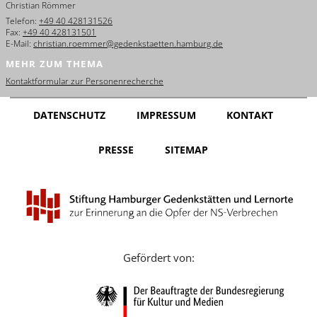
Christian Römmer
English
Telefon:
+49 40 428131526
Fax:
+49 40 428131501
Français
E-Mail:
christian.roemmer@gedenkstaetten.hamburg.de
MEHR ZUM THEMA
Dansk
Kontaktformular zur Personenrecherche
Español
DATENSCHUTZ
IMPRESSUM
KONTAKT
Italiano
PRESSE
SITEMAP
Nederlands
Polski
Português
Türkçe
Gefördert von:
Yкраїнський
Русский