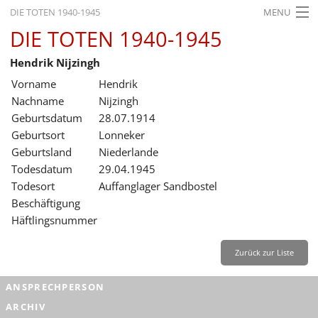
DIE TOTEN 1940-1945
MENU
DIE TOTEN 1940-1945
STARTSEITE
Hendrik Nijzingh
AKTUELLES
Vorname
Hendrik
AUSSTELLUNGEN
Nachname
Nijzingh
Geburtsdatum
28.07.1914
GESCHICHTE
Geburtsort
Lonneker
Geburtsland
Niederlande
BILDUNG
Todesdatum
29.04.1945
FORSCHUNG
Todesort
Auffanglager Sandbostel
Beschäftigung
SERVICE
Häftlingsnummer
Zurück
Deutsch
Gebärdensprache
Leichte Sprache
Zurück zur Liste
Deutsch
ANSPRECHPERSON
Deutsch
ARCHIV