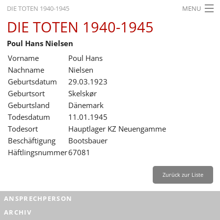
DIE TOTEN 1940-1945
MENU
DIE TOTEN 1940-1945
STARTSEITE
Poul Hans Nielsen
AKTUELLES
Vorname
Poul Hans
AUSSTELLUNGEN
Nachname
Nielsen
Geburtsdatum
29.03.1923
GESCHICHTE
Geburtsort
Skelskør
Geburtsland
Dänemark
BILDUNG
Todesdatum
11.01.1945
FORSCHUNG
Todesort
Hauptlager KZ Neuengamme
Beschäftigung
Bootsbauer
SERVICE
Häftlingsnummer
67081
Zurück
Deutsch
Gebärdensprache
Leichte Sprache
Zurück zur Liste
Deutsch
ANSPRECHPERSON
Deutsch
ARCHIV