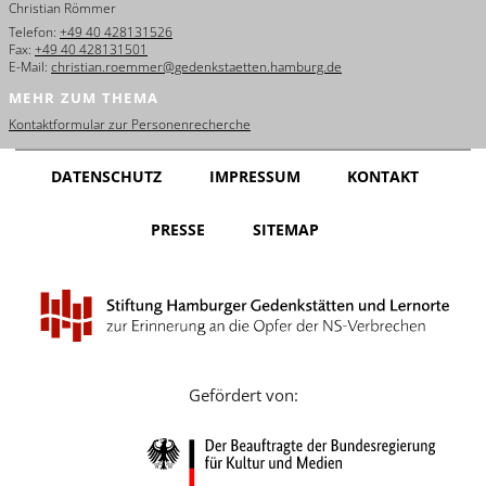
Christian Römmer
English
Telefon:
+49 40 428131526
Fax:
+49 40 428131501
Français
E-Mail:
christian.roemmer@gedenkstaetten.hamburg.de
MEHR ZUM THEMA
Dansk
Kontaktformular zur Personenrecherche
Español
DATENSCHUTZ
IMPRESSUM
KONTAKT
Italiano
PRESSE
SITEMAP
Nederlands
Polski
Português
Türkçe
Gefördert von:
Yкраїнський
Русский