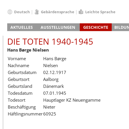
Deutsch
Gebärdensprache
Leichte Sprache
Deutsch
AKTUELLES
AUSSTELLUNGEN
GESCHICHTE
BILDU
English
Nachrichten
Hauptausstellung
Konzentrationslager
Führungen / Projek
Der An
Schüle
Français
DIE TOTEN 1940-1945
Veranstaltungskalender
Lager-SS
Wachturm
Nachkriegsnutzung
Projekttage
Berufsgruppenorie
Sterbe
Berufs
Dansk
Hans Børge Nielsen
Klinkerwerk
Gedenkstätte
Längere Projekte
Kooperationen
Führungen
Die Hä
Erwac
Español
Vorname
Hans Børge
ehem. Walther-Werke
Zeittafel
Schulkooperatione
Studientage
Arbeit
Inklus
Italiano
Nachname
Nielsen
Gefängnismauer
KZ-Außenlager
Vor- und Nachbere
Alltag
Außenl
Fortbi
Nederlands
Geburtsdatum
02.12.1917
Haus des Gedenkens
Gedenkstätten in Ham
Digitale Angebote
Lager-
Begeg
Polski
Geburtsort
Aalborg
Sonderausstellungen
Totenbuch
Das E
Die To
Português
Geburtsland
Dänemark
Wanderausstellungen
Türkçe
Todesdatum
07.01.1945
Yкраїнський
Todesort
Hauptlager KZ Neuengamme
Beschäftigung
Nieter
Русский
Häftlingsnummer
60925
עברית
العربية