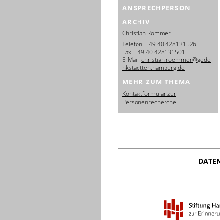
ANSPRECHPERSON
ARCHIV
Christian Römmer
Telefon:
+49 40 428131526
Fax:
+49 40 428131501
E-Mail:
christian.roemmer@gede
nkstaetten.hamburg.de
MEHR ZUM THEMA
Kontaktformular zur
Personenrecherche
DATE