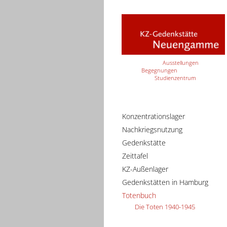
Ausstellungen
Begegnungen
Studienzentrum
Konzentrationslager
Nachkriegsnutzung
Gedenkstätte
Zeittafel
KZ-Außenlager
Gedenkstätten in Hamburg
Totenbuch
Die Toten 1940-1945