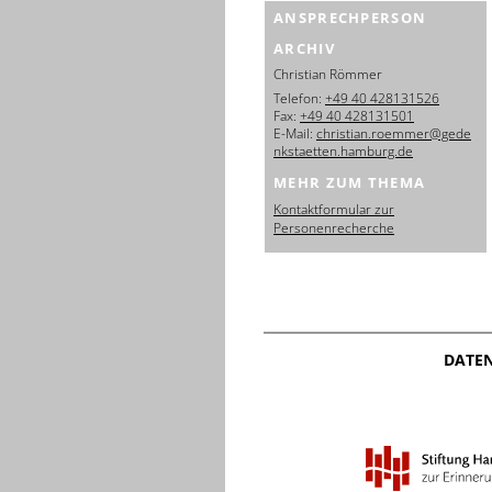
ANSPRECHPERSON
ARCHIV
Christian Römmer
Telefon:
+49 40 428131526
Fax:
+49 40 428131501
E-Mail:
christian.roemmer@gede
nkstaetten.hamburg.de
MEHR ZUM THEMA
Kontaktformular zur
Personenrecherche
DATE