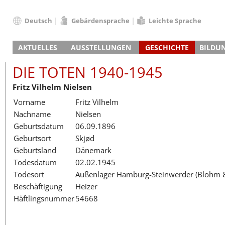
Deutsch
Gebärdensprache
Leichte Sprache
Deutsch
AKTUELLES
AUSSTELLUNGEN
GESCHICHTE
BILDU
English
Nachrichten
Hauptausstellung
Konzentrationslager
Führungen / Projek
Der An
Schüle
Français
DIE TOTEN 1940-1945
Veranstaltungskalender
Lager-SS
Wachturm
Nachkriegsnutzung
Projekttage
Berufsgruppenorie
Sterbe
Berufs
Dansk
Fritz Vilhelm Nielsen
Klinkerwerk
Gedenkstätte
Längere Projekte
Kooperationen
Führungen
Die Hä
Erwac
Español
Vorname
Fritz Vilhelm
ehem. Walther-Werke
Zeittafel
Schulkooperatione
Studientage
Arbeit
Inklus
Italiano
Nachname
Nielsen
Gefängnismauer
KZ-Außenlager
Vor- und Nachbere
Alltag
Außenl
Fortbi
Nederlands
Geburtsdatum
06.09.1896
Haus des Gedenkens
Gedenkstätten in Ham
Digitale Angebote
Lager-
Begeg
Polski
Geburtsort
Skjød
Sonderausstellungen
Totenbuch
Das E
Die To
Português
Geburtsland
Dänemark
Wanderausstellungen
Türkçe
Todesdatum
02.02.1945
Yкраїнський
Todesort
Außenlager Hamburg-Steinwerder (Blohm 
Beschäftigung
Heizer
Русский
Häftlingsnummer
54668
עברית
العربية