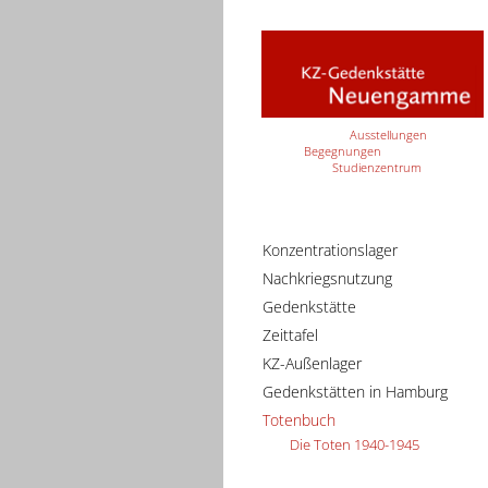
Ausstellungen
Begegnungen
Studienzentrum
Konzentrationslager
Nachkriegsnutzung
Gedenkstätte
Zeittafel
KZ-Außenlager
Gedenkstätten in Hamburg
Totenbuch
Die Toten 1940-1945