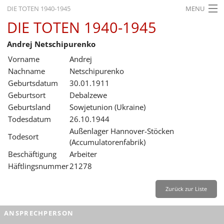
DIE TOTEN 1940-1945
MENU
DIE TOTEN 1940-1945
STARTSEITE
Andrej Netschipurenko
AKTUELLES
Vorname
Andrej
AUSSTELLUNGEN
Nachname
Netschipurenko
Geburtsdatum
30.01.1911
GESCHICHTE
Geburtsort
Debalzewe
Geburtsland
Sowjetunion (Ukraine)
BILDUNG
Todesdatum
26.10.1944
FORSCHUNG
Außenlager Hannover-Stöcken
Todesort
(Accumulatorenfabrik)
SERVICE
Beschäftigung
Arbeiter
Häftlingsnummer
21278
Zurück
Deutsch
Gebärdensprache
Leichte Sprache
Deutsch
Zurück zur Liste
Deutsch
ANSPRECHPERSON