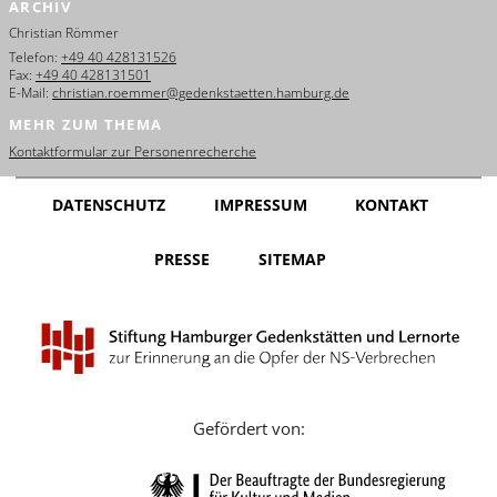
ARCHIV
English
Christian Römmer
Français
Telefon:
+49 40 428131526
Fax:
+49 40 428131501
E-Mail:
christian.roemmer@gedenkstaetten.hamburg.de
Dansk
MEHR ZUM THEMA
Español
Kontaktformular zur Personenrecherche
Italiano
DATENSCHUTZ
IMPRESSUM
KONTAKT
Nederlands
PRESSE
SITEMAP
Polski
Português
Türkçe
Yкраїнський
Gefördert von:
Русский