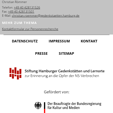
Christian Römmer
English
Telefon:
+49 40 428131526
Fax:
+49 40 428131501
Français
E-Mail:
christian.roemmer@gedenkstaetten.hamburg.de
MEHR ZUM THEMA
Dansk
Kontaktformular zur Personenrecherche
Español
DATENSCHUTZ
IMPRESSUM
KONTAKT
Italiano
PRESSE
SITEMAP
Nederlands
Polski
Português
Türkçe
Gefördert von:
Yкраїнський
Русский