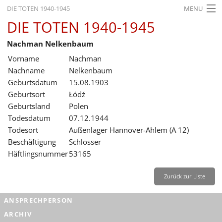
DIE TOTEN 1940-1945
MENU
DIE TOTEN 1940-1945
STARTSEITE
Nachman Nelkenbaum
AKTUELLES
Vorname
Nachman
AUSSTELLUNGEN
Nachname
Nelkenbaum
Geburtsdatum
15.08.1903
GESCHICHTE
Geburtsort
Łódź
Geburtsland
Polen
BILDUNG
Todesdatum
07.12.1944
FORSCHUNG
Todesort
Außenlager Hannover-Ahlem (A 12)
Beschäftigung
Schlosser
SERVICE
Häftlingsnummer
53165
Zurück
Deutsch
Gebärdensprache
Leichte Sprache
Zurück zur Liste
Deutsch
ANSPRECHPERSON
Deutsch
ARCHIV