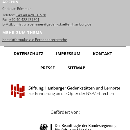
ARCHIV
English
Christian Römmer
Français
Telefon:
+49 40 428131526
Fax:
+49 40 428131501
E-Mail:
christian.roemmer@gedenkstaetten.hamburg.de
Dansk
MEHR ZUM THEMA
Español
Kontaktformular zur Personenrecherche
Italiano
DATENSCHUTZ
IMPRESSUM
KONTAKT
Nederlands
PRESSE
SITEMAP
Polski
Português
Türkçe
Yкраїнський
Gefördert von:
Русский