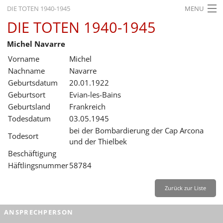
DIE TOTEN 1940-1945
MENU
DIE TOTEN 1940-1945
STARTSEITE
Michel Navarre
AKTUELLES
Vorname
Michel
AUSSTELLUNGEN
Nachname
Navarre
Geburtsdatum
20.01.1922
GESCHICHTE
Geburtsort
Evian-les-Bains
Geburtsland
Frankreich
BILDUNG
Todesdatum
03.05.1945
FORSCHUNG
bei der Bombardierung der Cap Arcona
Todesort
und der Thielbek
SERVICE
Beschäftigung
Häftlingsnummer
58784
Zurück
Deutsch
Gebärdensprache
Leichte Sprache
Deutsch
Zurück zur Liste
Deutsch
ANSPRECHPERSON