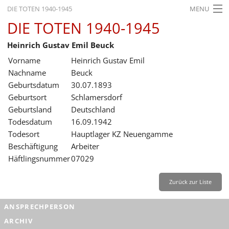
DIE TOTEN 1940-1945
MENU
DIE TOTEN 1940-1945
STARTSEITE
Heinrich Gustav Emil Beuck
AKTUELLES
Vorname
Heinrich Gustav Emil
AUSSTELLUNGEN
Nachname
Beuck
Geburtsdatum
30.07.1893
GESCHICHTE
Geburtsort
Schlamersdorf
Geburtsland
Deutschland
BILDUNG
Todesdatum
16.09.1942
FORSCHUNG
Todesort
Hauptlager KZ Neuengamme
Beschäftigung
Arbeiter
SERVICE
Häftlingsnummer
07029
Zurück
Deutsch
Gebärdensprache
Leichte Sprache
Zurück zur Liste
Deutsch
ANSPRECHPERSON
Deutsch
ARCHIV