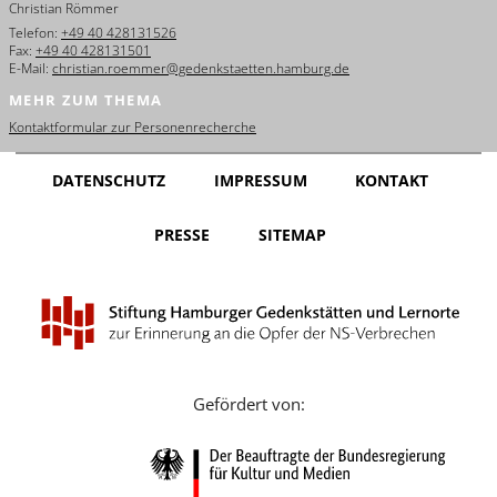
Christian Römmer
English
Telefon:
+49 40 428131526
Fax:
+49 40 428131501
Français
E-Mail:
christian.roemmer@gedenkstaetten.hamburg.de
MEHR ZUM THEMA
Dansk
Kontaktformular zur Personenrecherche
Español
DATENSCHUTZ
IMPRESSUM
KONTAKT
Italiano
PRESSE
SITEMAP
Nederlands
Polski
Português
Türkçe
Gefördert von:
Yкраїнський
Русский