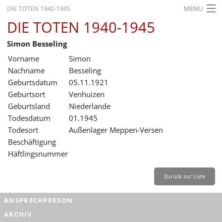
DIE TOTEN 1940-1945
MENU
DIE TOTEN 1940-1945
STARTSEITE
Simon Besseling
AKTUELLES
Vorname
Simon
AUSSTELLUNGEN
Nachname
Besseling
Geburtsdatum
05.11.1921
GESCHICHTE
Geburtsort
Venhuizen
Geburtsland
Niederlande
BILDUNG
Todesdatum
01.1945
FORSCHUNG
Todesort
Außenlager Meppen-Versen
Beschäftigung
SERVICE
Häftlingsnummer
Zurück
Deutsch
Gebärdensprache
Leichte Sprache
Zurück zur Liste
Deutsch
ANSPRECHPERSON
Deutsch
ARCHIV