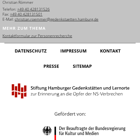
Christian Römmer
English
Telefon:
+49 40 428131526
Fax:
+49 40 428131501
Français
E-Mail:
christian.roemmer@gedenkstaetten.hamburg.de
MEHR ZUM THEMA
Dansk
Kontaktformular zur Personenrecherche
Español
DATENSCHUTZ
IMPRESSUM
KONTAKT
Italiano
PRESSE
SITEMAP
Nederlands
Polski
Português
Türkçe
Gefördert von:
Yкраїнський
Русский