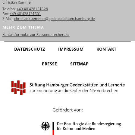
Christian Römmer
English
Telefon:
+49 40 428131526
Fax:
+49 40 428131501
Français
E-Mail:
christian.roemmer@gedenkstaetten.hamburg.de
MEHR ZUM THEMA
Dansk
Kontaktformular zur Personenrecherche
Español
DATENSCHUTZ
IMPRESSUM
KONTAKT
Italiano
PRESSE
SITEMAP
Nederlands
Polski
Português
Türkçe
Gefördert von:
Yкраїнський
Русский