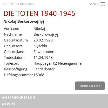
DIE TOTEN 1940-1945
MENU
DIE TOTEN 1940-1945
STARTSEITE
Nikolaj Beskorowajnyj
AKTUELLES
Vorname
Nikolaj
AUSSTELLUNGEN
Nachname
Beskorowajnyj
Geburtsdatum
28.02.1923
GESCHICHTE
Geburtsort
Klyschki
Geburtsland
Sowjetunion
BILDUNG
Todesdatum
11.04.1943
FORSCHUNG
Todesort
Hauptlager KZ Neuengamme
Beschäftigung
Landarbeiter
SERVICE
Häftlingsnummer
15968
Zurück
Deutsch
Gebärdensprache
Leichte Sprache
Zurück zur Liste
Deutsch
ANSPRECHPERSON
Deutsch
ARCHIV