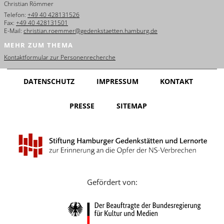
Christian Römmer
English
Telefon:
+49 40 428131526
Fax:
+49 40 428131501
Français
E-Mail:
christian.roemmer@gedenkstaetten.hamburg.de
MEHR ZUM THEMA
Dansk
Kontaktformular zur Personenrecherche
Español
DATENSCHUTZ
IMPRESSUM
KONTAKT
Italiano
PRESSE
SITEMAP
Nederlands
Polski
Português
Türkçe
Gefördert von:
Yкраїнський
Русский