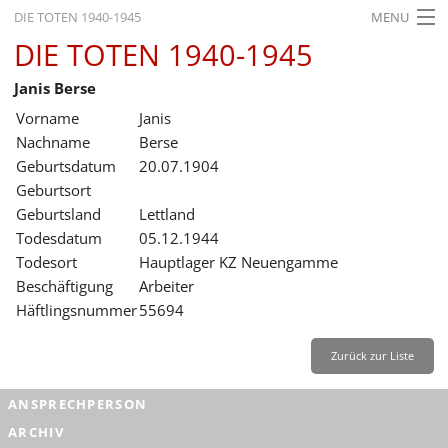
DIE TOTEN 1940-1945
MENU
DIE TOTEN 1940-1945
STARTSEITE
Janis Berse
AKTUELLES
Vorname
Janis
AUSSTELLUNGEN
Nachname
Berse
Geburtsdatum
20.07.1904
GESCHICHTE
Geburtsort
Geburtsland
Lettland
BILDUNG
Todesdatum
05.12.1944
FORSCHUNG
Todesort
Hauptlager KZ Neuengamme
Beschäftigung
Arbeiter
SERVICE
Häftlingsnummer
55694
Zurück
Deutsch
Gebärdensprache
Leichte Sprache
Zurück zur Liste
Deutsch
ANSPRECHPERSON
Deutsch
ARCHIV