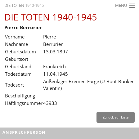
DIE TOTEN 1940-1945
MENU
DIE TOTEN 1940-1945
STARTSEITE
Pierre Berrurier
AKTUELLES
Vorname
Pierre
AUSSTELLUNGEN
Nachname
Berrurier
Geburtsdatum
13.03.1897
GESCHICHTE
Geburtsort
Geburtsland
Frankreich
BILDUNG
Todesdatum
11.04.1945
FORSCHUNG
Außenlager Bremen-Farge (U-Boot-Bunker
Todesort
Valentin)
SERVICE
Beschäftigung
Häftlingsnummer
43933
Zurück
Deutsch
Gebärdensprache
Leichte Sprache
Deutsch
Zurück zur Liste
Deutsch
ANSPRECHPERSON