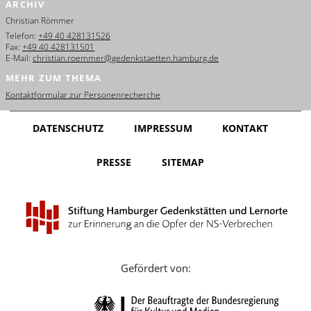
ARCHIV
English
Christian Römmer
Français
Telefon:
+49 40 428131526
Fax:
+49 40 428131501
E-Mail:
christian.roemmer@gedenkstaetten.hamburg.de
Dansk
MEHR ZUM THEMA
Español
Kontaktformular zur Personenrecherche
Italiano
DATENSCHUTZ
IMPRESSUM
KONTAKT
Nederlands
PRESSE
SITEMAP
Polski
Português
Türkçe
Yкраїнський
Gefördert von:
Русский