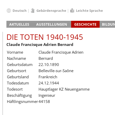
Deutsch
Gebärdensprache
Leichte Sprache
Deutsch
AKTUELLES
AUSSTELLUNGEN
GESCHICHTE
BILDU
English
Nachrichten
Hauptausstellung
Konzentrationslager
Führungen / Projek
Der An
Schüle
Français
DIE TOTEN 1940-1945
Veranstaltungskalender
Lager-SS
Wachturm
Nachkriegsnutzung
Projekttage
Berufsgruppenorie
Sterbe
Berufs
Dansk
Claude Francisque Adrien Bernard
Klinkerwerk
Gedenkstätte
Längere Projekte
Kooperationen
Führungen
Die Hä
Erwac
Español
Vorname
Claude Francisque Adrien
ehem. Walther-Werke
Zeittafel
Schulkooperatione
Studientage
Arbeit
Inklus
Italiano
Nachname
Bernard
Gefängnismauer
KZ-Außenlager
Vor- und Nachbere
Alltag
Außenl
Fortbi
Nederlands
Geburtsdatum
22.10.1890
Haus des Gedenkens
Gedenkstätten in Ham
Digitale Angebote
Lager-
Begeg
Polski
Geburtsort
Belleville-sur-Saône
Sonderausstellungen
Totenbuch
Das E
Die To
Português
Geburtsland
Frankreich
Wanderausstellungen
Türkçe
Todesdatum
24.12.1944
Yкраїнський
Todesort
Hauptlager KZ Neuengamme
Beschäftigung
Ingenieur
Русский
Häftlingsnummer
44158
עברית
العربية