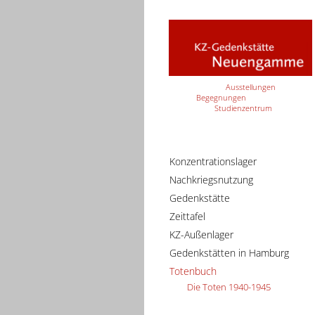
Ausstellungen
Begegnungen
Studienzentrum
Konzentrationslager
Nachkriegsnutzung
Gedenkstätte
Zeittafel
KZ-Außenlager
Gedenkstätten in Hamburg
Totenbuch
Die Toten 1940-1945