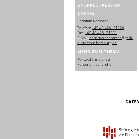
ANSPRECHPERSON
ARCHIV
Christian Römmer
Telefon:
+49 40 428131526
Fax:
+49 40 428131501
E-Mail:
christian.roemmer@gede
nkstaetten.hamburg.de
MEHR ZUM THEMA
Kontaktformular zur
Personenrecherche
DATE