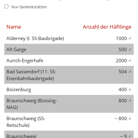
English
Nur Gedenkstätten
Français
Name
Anzahl der Häftlinge
Dansk
Alderney (I. SS-Baubrigade)
1000
♂
Español
Alt Garge
500
♂
Italiano
Aurich-Engerhafe
2000
♂
Nederlands
Bad Sassendorf (11. SS-
504
♂
Eisenbahnbaubrigade)
Polski
Boizenburg
400
♀
Português
Braunschweig (Büssing-
800
♂
Türkçe
NAG)
Yкраїнський
Braunschweig (SS-
~ 800
♀
Reitschule)
Русский
Braunschweig
~ 9
♂