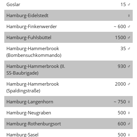
Goslar
15
♂
Hamburg-Eidelstedt
♀
Hamburg-Finkenwerder
~ 600
♂
Hamburg-Fuhlsbüttel
1500
♂
Hamburg-Hammerbrook
35
♂
(Bombensuchkommando)
Hamburg-Hammerbrook (II.
930
♂
SS-Baubrigade)
Hamburg-Hammerbrook
2000
♂
(Spaldingstraße)
Hamburg-Langenhorn
~ 750
♀
Hamburg-Neugraben
500
♀
Hamburg-Rothenburgsort
600
♂
Hamburg-Sasel
500
♀