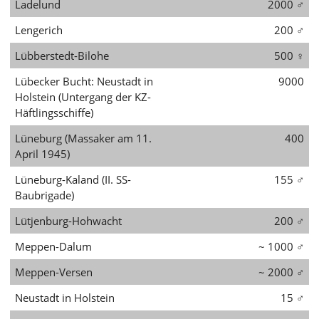
Ladelund
2000
♂
Lengerich
200
♂
Lübberstedt-Bilohe
500
♀
Lübecker Bucht: Neustadt in
9000
Holstein (Untergang der KZ-
Häftlingsschiffe)
Lüneburg (Massaker am 11.
400
April 1945)
Lüneburg-Kaland (II. SS-
155
♂
Baubrigade)
Lütjenburg-Hohwacht
200
♂
Meppen-Dalum
~ 1000
♂
Meppen-Versen
~ 2000
♂
Neustadt in Holstein
15
♂