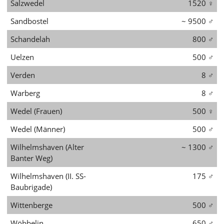
Salzwedel
1520
♀
Sandbostel
~ 9500
♂
Schandelah
800
♂
Uelzen
500
♂
Verden
8
♂
Warberg
8
♂
Wedel (Frauen)
500
♀
Wedel (Männer)
500
♂
Wilhelmshaven (Alter
~ 1300
♂
Banter Weg)
Wilhelmshaven (II. SS-
175
♂
Baubrigade)
Wittenberge
500
♂
Wöbbelin
650
♂