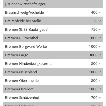
עברית
(Truppenwirtschaftslager)
Braunschweig-Vechelde
400
♂
العربية
Breitenfelde bei Mölln
20
♂
日
本
Bremen (II. SS-Baubrigade)
750
♂
語
Bremen-Blumenthal
~ 1000
♂
Bremen-Borgward-Werke
1000
♂
Bremen-Farge
3000
♂
Bremen-Hindenburgkaserne
800
♀
Bremen-Neuenland
1000
♂
Bremen-Obernheide
800
♀
Bremen-Osterort
1000
♂
Bremen-Schützenhof
700
♂
Bremen-Uphusen
~ 150
♀