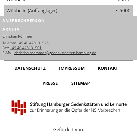
Wöbbelin (Auffanglager)
~ 5000
ANSPRECHPERSON
ARCHIV
Christian Römmer
Telefon:
+49 40 428131526
Fax:
+49 40 428131501
E-Mail:
christian.roemmer@gedenkstaetten.hamburg.de
DATENSCHUTZ
IMPRESSUM
KONTAKT
PRESSE
SITEMAP
Gefördert von: