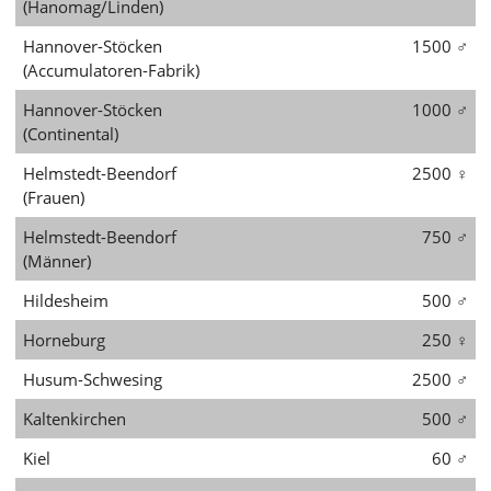
(Hanomag/Linden)
Hannover-Stöcken
1500
♂
(Accumulatoren-Fabrik)
Hannover-Stöcken
1000
♂
(Continental)
Helmstedt-Beendorf
2500
♀
(Frauen)
Helmstedt-Beendorf
750
♂
(Männer)
Hildesheim
500
♂
Horneburg
250
♀
Husum-Schwesing
2500
♂
Kaltenkirchen
500
♂
Kiel
60
♂