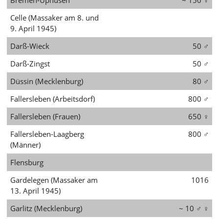
Celle (Massaker am 8. und
9. April 1945)
Darß-Wieck
50
♂
Darß-Zingst
50
♂
Düssin (Mecklenburg)
80
♂
Fallersleben (Arbeitsdorf)
800
♂
Fallersleben (Frauen)
650
♀
Fallersleben-Laagberg
800
♂
(Männer)
Flensburg
Gardelegen (Massaker am
1016
13. April 1945)
Garlitz (Mecklenburg)
~ 10
♂ ♀