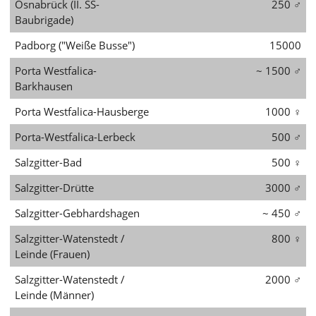
Osnabrück (II. SS-
250
♂
Baubrigade)
Padborg ("Weiße Busse")
15000
Porta Westfalica-
~ 1500
♂
Barkhausen
Porta Westfalica-Hausberge
1000
♀
Porta-Westfalica-Lerbeck
500
♂
Salzgitter-Bad
500
♀
Salzgitter-Drütte
3000
♂
Salzgitter-Gebhardshagen
~ 450
♂
Salzgitter-Watenstedt /
800
♀
Leinde (Frauen)
Salzgitter-Watenstedt /
2000
♂
Leinde (Männer)