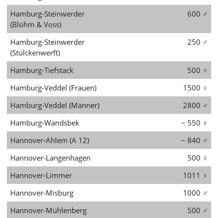
Hamburg-Steinwerder
600
♂
(Blohm & Voss)
Hamburg-Steinwerder
250
♂
(Stülckenwerft)
Hamburg-Tiefstack
500
♀
Hamburg-Veddel (Frauen)
1500
♀
Hamburg-Veddel (Männer)
2800
♂
Hamburg-Wandsbek
~ 550
♀
Hannover-Ahlem (A 12)
~ 840
♂
Hannover-Langenhagen
500
♀
Hannover-Limmer
1011
♀
Hannover-Misburg
1000
♂
Hannover-Mühlenberg
500
♂