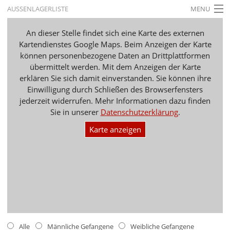
AUSSENLAGERLISTE
MENU
STARTSEITE
An dieser Stelle findet sich eine Karte des externen
Kartendienstes Google Maps. Beim Anzeigen der Karte
AKTUELLES
können personenbezogene Daten an Drittplattformen
übermittelt werden. Mit dem Anzeigen der Karte
AUSSTELLUNGEN
erklären Sie sich damit einverstanden. Sie können ihre
Einwilligung durch Schließen des Browserfensters
GESCHICHTE
jederzeit widerrufen. Mehr Informationen dazu finden
BILDUNG
Sie in unserer
Datenschutzerklärung
.
Karte anzeigen
FORSCHUNG
SERVICE
Zurück
Deutsch
Gebärdensprache
Deutsch
Deutsch
Alle
Männliche Gefangene
Weibliche Gefangene