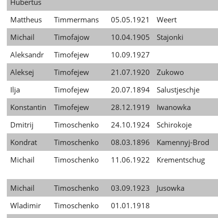
Hubertus
Mattheus
Timmermans
05.05.1921
Weert
Michail
Timofajow
10.04.1905
Stajonki
Aleksandr
Timofejew
10.09.1927
Aleksej
Timofejew
21.07.1920
Zukowo
Ilja
Timofejew
20.07.1894
Salustjeschje
Konstantin
Timofejew
28.12.1919
Iwanowka
Dmitrij
Timoschenko
24.10.1924
Schirokoje
Kondrat
Timoschenko
08.03.1896
Kamennyj-Brod
Michail
Timoschenko
11.06.1922
Krementschug
Michail
Timoschenko
03.09.1923
Jusowka
Wladimir
Timoschenko
01.01.1918