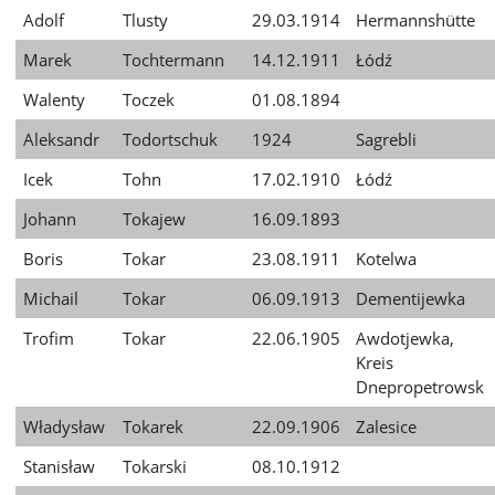
Adolf
Tlusty
29.03.1914
Hermannshütte
Marek
Tochtermann
14.12.1911
Łódź
Walenty
Toczek
01.08.1894
Aleksandr
Todortschuk
1924
Sagrebli
Icek
Tohn
17.02.1910
Łódź
Johann
Tokajew
16.09.1893
Boris
Tokar
23.08.1911
Kotelwa
Michail
Tokar
06.09.1913
Dementijewka
Trofim
Tokar
22.06.1905
Awdotjewka,
Kreis
Dnepropetrowsk
Władysław
Tokarek
22.09.1906
Zalesice
Stanisław
Tokarski
08.10.1912