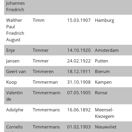
Johannes
Friedrich
Walther
Timm
15.03.1907
Hamburg
Paul
Friedrich
August
Enje
Timmer
14.10.1920
Amsterdam
Jansen
Timmer
24.02.1922
Putten
Geert van
Timmeren
18.12.1911
Bierum
Koop
Timmerman
31.10.1908
Kampen
Valentin
Timmermann
07.05.1905
Ronse
de
Adolphe
Timmermans
16.06.1892
Meensel-
Kiezegem
Cornelis
Timmermans
01.02.1903
Nieuwvliet