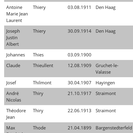
Antoine
Thiery
03.08.1911
Den Haag
Marie Jean
Laurent
Joseph
Thiery
30.09.1914
Den Haag
Justin
Albert
Johannes
Thies
03.09.1900
Claude
Thieullent
12.08.1909
Gruchet-le-
Valasse
Josef
Thilmont
30.04.1907
Hayingen
André
Thiry
21.10.1917
Straimont
Nicolas
Théodore
Thiry
22.06.1913
Straimont
Jean
Max
Thode
21.04.1899
Bargenstedterfeld