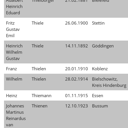
Adalbert
Thielbörger
21.02.1881
Bielefeld
Heinrich
Eduard
Fritz
Thiele
26.06.1900
Stettin
Gustav
Emil
Heinrich
Thiele
14.11.1892
Göddingen
Wilhelm
Gustav
Franz
Thielen
20.01.1910
Koblenz
Wilhelm
Thielen
28.02.1914
Bielschowitz,
Kreis Hindenburg
Heinz
Thiemann
01.11.1915
Essen
Johannes
Thienen
12.10.1923
Bussum
Martinus
Reinardus
van