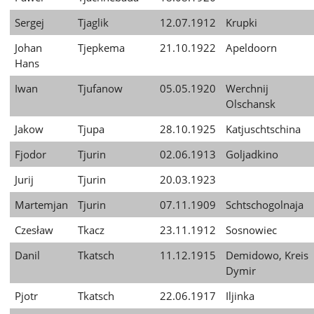
Sergej
Tjaglik
12.07.1912
Krupki
Johan
Tjepkema
21.10.1922
Apeldoorn
Hans
Iwan
Tjufanow
05.05.1920
Werchnij
Olschansk
Jakow
Tjupa
28.10.1925
Katjuschtschina
Fjodor
Tjurin
02.06.1913
Goljadkino
Jurij
Tjurin
20.03.1923
Martemjan
Tjurin
07.11.1909
Schtschogolnaja
Czesław
Tkacz
23.11.1912
Sosnowiec
Danil
Tkatsch
11.12.1915
Demidowo, Kreis
Dymir
Pjotr
Tkatsch
22.06.1917
Iljinka