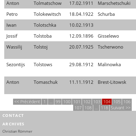
Anton
Tolmatschow
17.02.1911
Marschetschuki
Petro
Tolokewitsch
18.04.1922
Schurba
Iwan
Tolotschka
10.02.1913
Jossif
Tolstoba
12.09.1896
Gisselewo
Wassilij
Tolstoj
20.07.1925
Tscherwono
Sezontijs
Tolstows
29.08.1912
Malinowka
Anton
Tomaschuk
11.11.1912
Brest-Litowsk
Précédent
1
…
99
100
101
102
103
104
105
106
107
108
…
118
Suivant
CONTACT
ARCHIVES
Christian Römmer