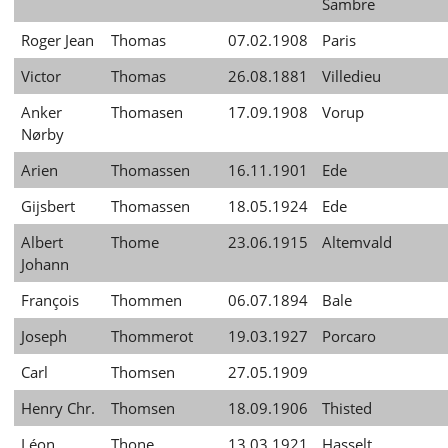
Sambre
Roger Jean
Thomas
07.02.1908
Paris
Victor
Thomas
26.08.1881
Villedieu
Anker
Thomasen
17.09.1908
Vorup
Nørby
Arien
Thomassen
16.11.1901
Ede
Gijsbert
Thomassen
18.05.1924
Ede
Albert
Thome
23.06.1915
Altemvald
Johann
François
Thommen
06.07.1894
Bale
Joseph
Thommerot
19.03.1927
Porcaro
Carl
Thomsen
27.05.1909
Henry Chr.
Thomsen
18.09.1906
Thisted
Léon
Thone
13.03.1921
Hasselt