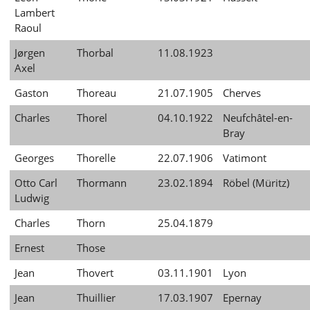
Lambert
Raoul
Jørgen
Thorbal
11.08.1923
Axel
Gaston
Thoreau
21.07.1905
Cherves
Charles
Thorel
04.10.1922
Neufchâtel-en-
Bray
Georges
Thorelle
22.07.1906
Vatimont
Otto Carl
Thormann
23.02.1894
Röbel (Müritz)
Ludwig
Charles
Thorn
25.04.1879
Ernest
Those
Jean
Thovert
03.11.1901
Lyon
Jean
Thuillier
17.03.1907
Epernay