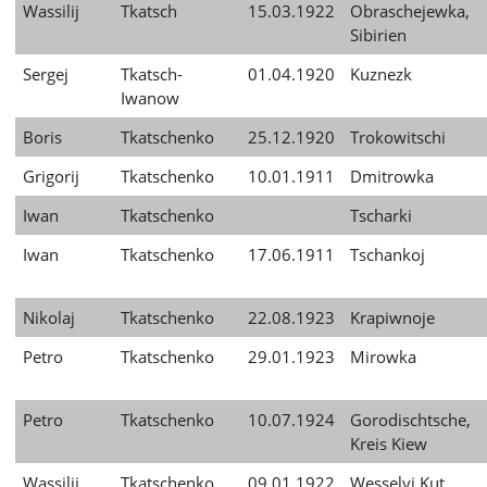
Wassilij
Tkatsch
15.03.1922
Obraschejewka,
Sibirien
Sergej
Tkatsch-
01.04.1920
Kuznezk
Iwanow
Boris
Tkatschenko
25.12.1920
Trokowitschi
Grigorij
Tkatschenko
10.01.1911
Dmitrowka
Iwan
Tkatschenko
Tscharki
Iwan
Tkatschenko
17.06.1911
Tschankoj
Nikolaj
Tkatschenko
22.08.1923
Krapiwnoje
Petro
Tkatschenko
29.01.1923
Mirowka
Petro
Tkatschenko
10.07.1924
Gorodischtsche,
Kreis Kiew
Wassilij
Tkatschenko
09.01.1922
Wesselyj Kut