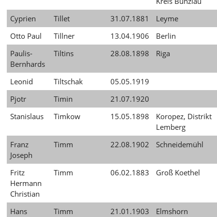
Kreis Bunzlau
Cyprien
Tillet
31.07.1881
Leyme
Otto Paul
Tillner
13.04.1906
Berlin
Paulis-
Tiltins
28.08.1898
Riga
Bernhards
Leonid
Tiltschak
05.05.1919
Pjotr
Timin
21.07.1920
Stanislaus
Timkow
15.05.1898
Koropez, Distrikt
Lemberg
Franz
Timm
22.08.1902
Schneidemühl
Joseph
Fritz
Timm
06.02.1883
Groß Koethel
Hermann
Christian
Hans
Timm
21.01.1903
Elmshorn