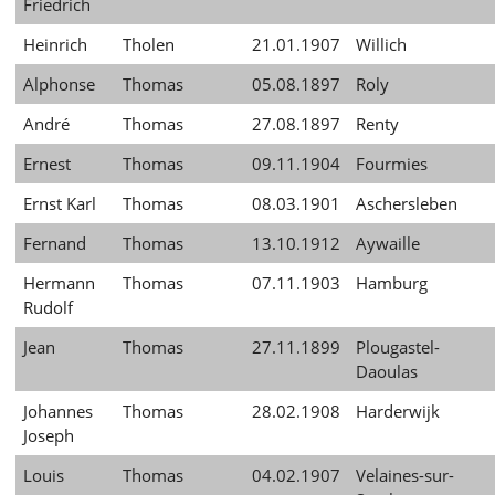
Friedrich
Heinrich
Tholen
21.01.1907
Willich
Alphonse
Thomas
05.08.1897
Roly
André
Thomas
27.08.1897
Renty
Ernest
Thomas
09.11.1904
Fourmies
Ernst Karl
Thomas
08.03.1901
Aschersleben
Fernand
Thomas
13.10.1912
Aywaille
Hermann
Thomas
07.11.1903
Hamburg
Rudolf
Jean
Thomas
27.11.1899
Plougastel-
Daoulas
Johannes
Thomas
28.02.1908
Harderwijk
Joseph
Louis
Thomas
04.02.1907
Velaines-sur-