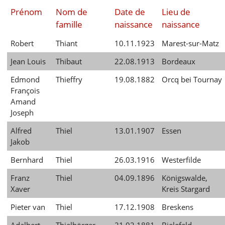
Prénom
Nom de
Date de
Lieu de
famille
naissance
naissance
Robert
Thiant
10.11.1923
Marest-sur-Matz
Jean Louis
Thibaut
22.08.1913
Bordeaux
Edmond
Thieffry
19.08.1882
Orcq bei Tournay
François
Amand
Joseph
Alfred
Thiel
13.01.1907
Essen
Jakob
Bernhard
Thiel
26.03.1916
Westerfilde
Franz
Thiel
04.09.1896
Königswalde,
Xaver
Kreis Stargard
Pieter van
Thiel
17.12.1908
Breskens