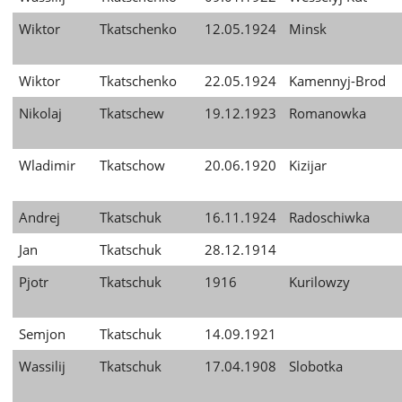
Wiktor
Tkatschenko
12.05.1924
Minsk
Wiktor
Tkatschenko
22.05.1924
Kamennyj-Brod
Nikolaj
Tkatschew
19.12.1923
Romanowka
Wladimir
Tkatschow
20.06.1920
Kizijar
Andrej
Tkatschuk
16.11.1924
Radoschiwka
Jan
Tkatschuk
28.12.1914
Pjotr
Tkatschuk
1916
Kurilowzy
Semjon
Tkatschuk
14.09.1921
Wassilij
Tkatschuk
17.04.1908
Slobotka