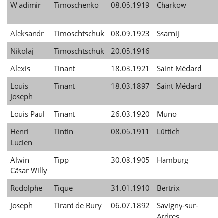
Wladimir
Timoschenko
08.06.1919
Charkow
Aleksandr
Timoschtschuk
08.09.1923
Ssarnij
Nikolaj
Timoschtschuk
20.05.1916
Alexis
Tinant
18.08.1921
Saint Médard
Louis
Tinant
18.03.1897
Saint Médard
Joseph
Louis Paul
Tinant
26.03.1920
Muno
Henri
Tintin
08.06.1911
Lüttich
Lucien
Alwin
Tipp
30.08.1905
Hamburg
Cäsar Willy
Rodolphe
Tique
31.01.1910
Bertrix
Joseph
Tirant de Bury
06.07.1892
Savigny-sur-
Ardres