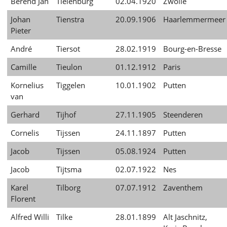
Berend Jan
Tielenburg
02.04.1920
Zwolle
Johan
Tienstra
20.09.1906
Haarlemmermeer
Pieter
André
Tiersot
28.02.1919
Bourg-en-Bresse
Camille
Tieulon
01.12.1912
Paris
Kornelius
Tiggelen
10.01.1902
Putten
van
Gerhard
Tijhof
27.11.1905
Steenderen
Cornelis
Tijssen
24.11.1897
Putten
Jacob
Tijssen
05.08.1924
Putten
Jacob
Tijtsma
02.07.1922
Nes
Karel
Tilborg
07.07.1912
Zaventhem
Florent
Alfred Willi
Tilke
28.01.1899
Alt Jaschnitz,