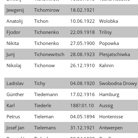
Jewgenij
Tichomirow
18.02.1921
Anatolij
Tichon
10.06.1922
Wolobka
Fjodor
Tichonenko
22.09.1918
Trilisy
Nikita
Tichonenko
27.05.1900
Popowka
Jurij
Tichonewitsch
28.08.1923
Plesjatschiwka
Nikolaj
Tichonow
26.12.1910
Kalinin
Ladislav
Tichy
04.08.1920
Swobodna Drowy
Günther
Tiedemann
17.02.1916
Hamburg
Karl
Tiederle
188?.01.10
Aussig
Petrus
Tieleman
04.05.1894
Hontenisse
Josef Jan
Tielemans
31.12.1921
Antwerpen