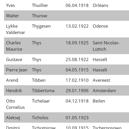
Yves
Thuillier
06.04.1918
Orléans
Walter
Thurow
Lykke
Thygesen
13.02.1922
Odense
Valdemar
Charles
Thys
18.09.1925
Saint Nicolas-
Maurice
Lüttich
Gustave
Thys
25.08.1922
Hasselt
Pierre Jean
Thys
04.05.1915
Hasselt
Arend
Tibben
17.02.1910
Avereest
Hendrik
Tibbertsma
29.01.1906
Amsterdam
Otto
Tichelaar
04.12.1918
Beilen
Cornelius
Aleksej
Ticholos
01.05.1923
Dmitrij
Tichomirow
10.09.1915
Tschernosowo