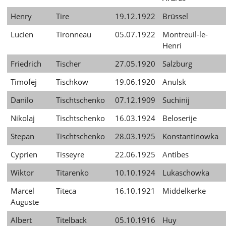
Henry
Tire
19.12.1922
Brüssel
Lucien
Tironneau
05.07.1922
Montreuil-le-
Henri
Friedrich
Tischer
27.05.1920
Salzburg
Timofej
Tischkow
19.06.1920
Anulsk
Danilo
Tischtschenko
07.12.1909
Suchinij
Nikolaj
Tischtschenko
16.03.1924
Beloserije
Stepan
Tischtschenko
28.03.1925
Konstantinowka
Cyprien
Tisseyre
22.06.1925
Antibes
Wiktor
Titarenko
10.10.1924
Lukaschowka
Marcel
Titeca
16.10.1921
Middelkerke
Auguste
Albert
Titelback
05.10.1916
Huy