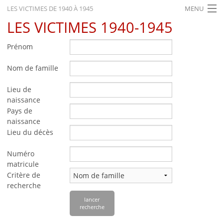
LES VICTIMES DE 1940 À 1945
MENU
LES VICTIMES 1940-1945
ACCUEIL
ACTUALITÉS
Prénom
EXPOSITIONS
Nom de famille
HISTORIQUE
Lieu de
naissance
FORMATION
Pays de
naissance
RECHERCHE
Lieu du décès
SERVICE
Numéro
matricule
Français
Critère de
recherche
lancer
recherche