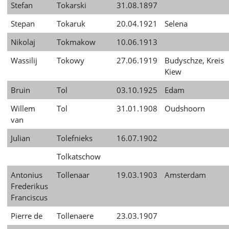
Stefan
Tokarski
31.08.1897
Stepan
Tokaruk
20.04.1921
Selena
Nikolaj
Tokmakow
10.06.1913
Wassilij
Tokowy
27.06.1919
Budyschze, Kreis
Kiew
Bruin
Tol
03.10.1925
Edam
Willem
Tol
31.01.1908
Oudshoorn
van
Julian
Tolefnieks
16.07.1902
Tolkatschow
Antonius
Tollenaar
19.03.1903
Amsterdam
Frederikus
Franciscus
Pierre de
Tollenaere
23.03.1907