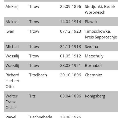
Aleksej
Titow
25.09.1896
Stodjonki, Bezirk
Woronesch
Aleksej
Titow
14.04.1914
Plawsk
Iwan
Titow
07.12.1923
Timoschowka,
Kreis Saporoschje
Michail
Titow
24.11.1913
Swoina
Wassilij
Titow
01.05.1912
Matschuly
Wassilij
Titow
28.03.1921
Bornabol
Richard
Tittelbach
29.10.1896
Chemnitz
Herbert
Otto
Walter
Titz
03.04.1896
Königsberg
Franz
Oscar
Pawel
Tjachnebada
18.08.1926