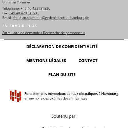
Christian Römmer
Téléphone:
+49 40 428131526
Fax:
+49 40 428131501
Email:
christian.roemmer@gedenkstaetten.hamburg.de
EN SAVOIR PLUS
Formulaire de demande « Recherche de personnes »
DÉCLARATION DE CONFIDENTIALITÉ
MENTIONS LÉGALES
CONTACT
PLAN DU SITE
Soutenu par: