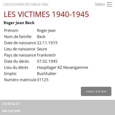
LES VICTIMES DE 1940 À 1945
MENU
LES VICTIMES 1940-1945
ACCUEIL
Roger Jean Beck
ACTUALITÉS
Prénom
Roger Jean
EXPOSITIONS
Nom de famille
Beck
Date de naissance
22.11.1919
HISTORIQUE
Lieu de naissance
Seure
Pays de naissance
Frankreich
FORMATION
Date du décès
07.02.1945
RECHERCHE
Lieu du décès
Hauptlager KZ Neuengamme
Emploi
Buchhalter
SERVICE
Numéro matricule
31125
Français
retour à la liste
CONTACT
ARCHIVES