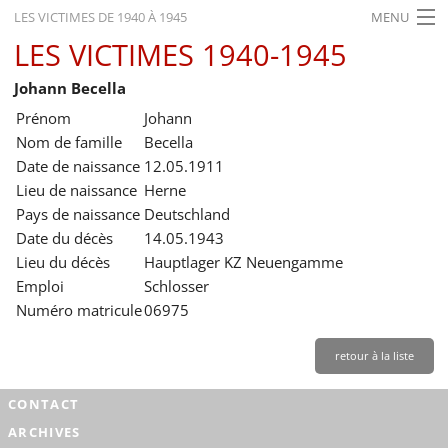
LES VICTIMES DE 1940 À 1945
MENU
LES VICTIMES 1940-1945
ACCUEIL
Johann Becella
ACTUALITÉS
Prénom
Johann
EXPOSITIONS
Nom de famille
Becella
Date de naissance
12.05.1911
HISTORIQUE
Lieu de naissance
Herne
Pays de naissance
Deutschland
FORMATION
Date du décès
14.05.1943
RECHERCHE
Lieu du décès
Hauptlager KZ Neuengamme
Emploi
Schlosser
SERVICE
Numéro matricule
06975
Français
retour à la liste
CONTACT
ARCHIVES