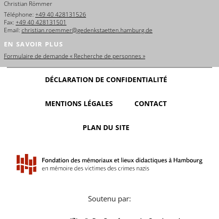
Christian Römmer
Téléphone:
+49 40 428131526
Fax:
+49 40 428131501
Email:
christian.roemmer@gedenkstaetten.hamburg.de
EN SAVOIR PLUS
Formulaire de demande « Recherche de personnes »
DÉCLARATION DE CONFIDENTIALITÉ
MENTIONS LÉGALES
CONTACT
PLAN DU SITE
Soutenu par: