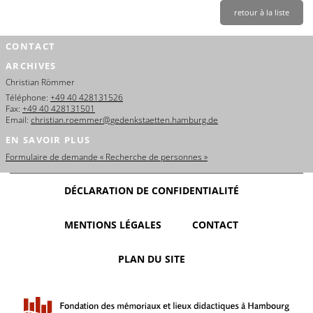
retour à la liste
CONTACT
ARCHIVES
Christian Römmer
Téléphone:
+49 40 428131526
Fax:
+49 40 428131501
Email:
christian.roemmer@gedenkstaetten.hamburg.de
EN SAVOIR PLUS
Formulaire de demande « Recherche de personnes »
DÉCLARATION DE CONFIDENTIALITÉ
MENTIONS LÉGALES
CONTACT
PLAN DU SITE