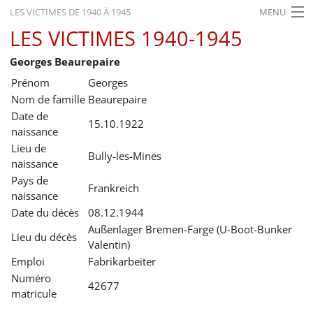
LES VICTIMES DE 1940 À 1945
MENU
LES VICTIMES 1940-1945
ACCUEIL
Georges Beaurepaire
ACTUALITÉS
Prénom
Georges
EXPOSITIONS
Nom de famille
Beaurepaire
Date de
HISTORIQUE
15.10.1922
naissance
Lieu de
FORMATION
Bully-les-Mines
naissance
RECHERCHE
Pays de
Frankreich
naissance
SERVICE
Date du décès
08.12.1944
Außenlager Bremen-Farge (U-Boot-Bunker
Lieu du décès
Français
Valentin)
Emploi
Fabrikarbeiter
Numéro
42677
matricule