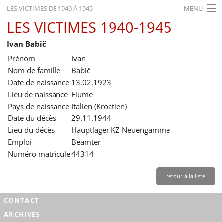
LES VICTIMES DE 1940 À 1945
MENU
LES VICTIMES 1940-1945
ACCUEIL
Ivan Babič
ACTUALITÉS
Prénom
Ivan
EXPOSITIONS
Nom de famille
Babič
Date de naissance
13.02.1923
HISTORIQUE
Lieu de naissance
Fiume
Pays de naissance
Italien (Kroatien)
FORMATION
Date du décès
29.11.1944
RECHERCHE
Lieu du décès
Hauptlager KZ Neuengamme
Emploi
Beamter
SERVICE
Numéro matricule
44314
Français
retour à la liste
CONTACT
ARCHIVES