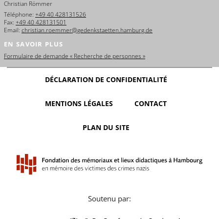
Christian Römmer
Téléphone:
+49 40 428131526
Fax:
+49 40 428131501
Email:
christian.roemmer@gedenkstaetten.hamburg.de
EN SAVOIR PLUS
Formulaire de demande « Recherche de personnes »
DÉCLARATION DE CONFIDENTIALITÉ
MENTIONS LÉGALES
CONTACT
PLAN DU SITE
Soutenu par: