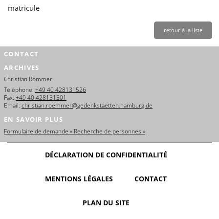
matricule
retour à la liste
CONTACT
ARCHIVES
Christian Römmer
Téléphone:
+49 40 428131526
Fax:
+49 40 428131501
Email:
christian.roemmer@gedenkstaetten.hamburg.de
EN SAVOIR PLUS
Formulaire de demande « Recherche de personnes »
DÉCLARATION DE CONFIDENTIALITÉ
MENTIONS LÉGALES
CONTACT
PLAN DU SITE