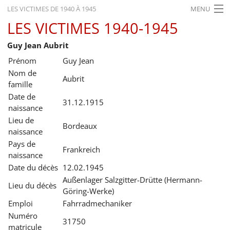
LES VICTIMES DE 1940 À 1945
MENU
LES VICTIMES 1940-1945
ACCUEIL
Guy Jean Aubrit
ACTUALITÉS
Prénom
Guy Jean
EXPOSITIONS
Nom de
Aubrit
famille
HISTORIQUE
Date de
31.12.1915
naissance
FORMATION
Lieu de
Bordeaux
naissance
RECHERCHE
Pays de
Frankreich
SERVICE
naissance
Date du décès
12.02.1945
Français
Außenlager Salzgitter-Drütte (Hermann-
Lieu du décès
Göring-Werke)
Emploi
Fahrradmechaniker
Numéro
31750
matricule