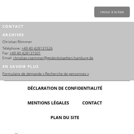
retour à la liste
CONTACT
ARCHIVES
Christian Römmer
Téléphone:
+49 40 428131526
Fax:
+49 40 428131501
Email:
christian.roemmer@gedenkstaetten.hamburg.de
EN SAVOIR PLUS
Formulaire de demande « Recherche de personnes »
DÉCLARATION DE CONFIDENTIALITÉ
MENTIONS LÉGALES
CONTACT
PLAN DU SITE