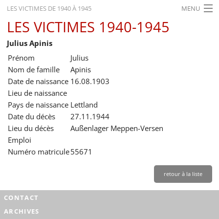
LES VICTIMES DE 1940 À 1945
MENU
LES VICTIMES 1940-1945
ACCUEIL
Julius Apinis
ACTUALITÉS
Prénom
Julius
EXPOSITIONS
Nom de famille
Apinis
Date de naissance
16.08.1903
HISTORIQUE
Lieu de naissance
Pays de naissance
Lettland
FORMATION
Date du décès
27.11.1944
RECHERCHE
Lieu du décès
Außenlager Meppen-Versen
Emploi
SERVICE
Numéro matricule
55671
Français
retour à la liste
CONTACT
ARCHIVES