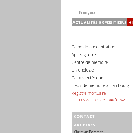
Français
ACTUALITÉS
EXPOSITIONS
H
Deutsch
English
Nouvelles
Exposition prin
Français
Calendrier des événements 
Les SS du cam
Dansk
Camp de concentration
Briqueterie
Español
Après-guerre
L’ancienne usi
Centre de mémoire
Italiano
Prisons et lie
Chronologie
Nederlands
Maison du recu
Camps extérieurs
Polski
Expositions te
Lieux de mémoire à Hambourg
Português
Expositions iti
Registre mortuaire
Türkçe
Les victimes de 1940 à 1945
Yкраїнський
Русский
CONTACT
עברית
ARCHIVES
العربية
Christian Römmer