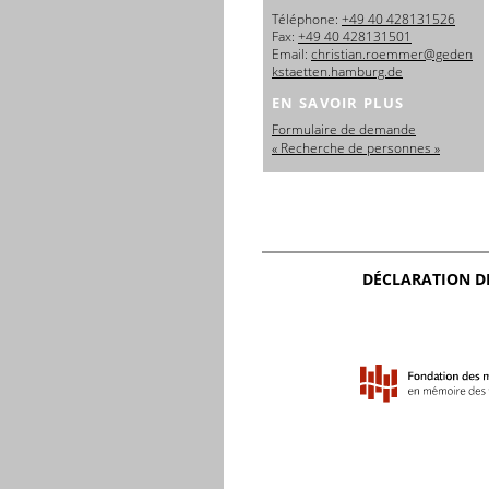
日本語
Téléphone:
+49 40 428131526
Fax:
+49 40 428131501
Email:
christian.roemmer@geden
kstaetten.hamburg.de
EN SAVOIR PLUS
Formulaire de demande
« Recherche de personnes »
DÉCLARATION D