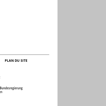
ces pour la paix
ngamme
PLAN DU SITE
: