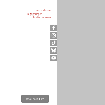
Ausstellungen
Begegnungen
Studienzentrum
ives
rabudgétaires
moire de Neuengamme
retour à la liste
e